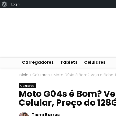
Sobre
Login
o
WordPress
Carregadores
Tablets
Celulares
Início
»
Celulares
»
Moto G04s é Bom? Veja a Ficha Té
Celulares
Moto G04s é Bom? Vej
Celular, Preço do 128
Tiemi Barros