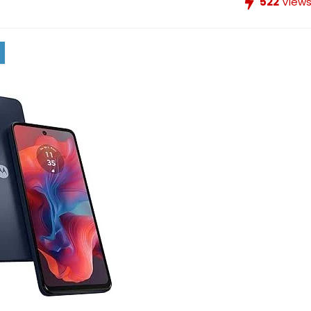
522
View