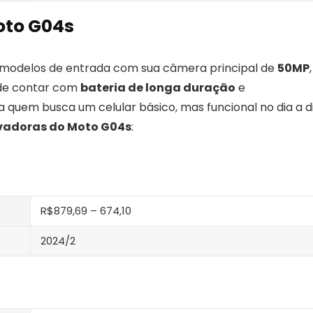
oto G04s
 modelos de entrada com sua câmera principal de
50MP
,
 de contar com
bateria de longa duração
e
ra quem busca um celular básico, mas funcional no dia a di
ovadoras do Moto G04s
:
R$879,69 – 674,10
2024/2