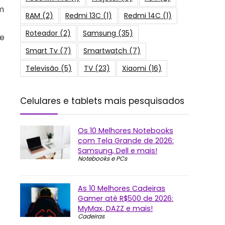
m
RAM
(2)
Redmi 13C
(1)
Redmi 14C
(1)
Roteador
(2)
Samsung
(35)
te
Smart Tv
(7)
Smartwatch
(7)
Televisão
(5)
TV
(23)
Xiaomi
(16)
Celulares e tablets mais pesquisados
Os 10 Melhores Notebooks
com Tela Grande de 2026:
Samsung, Dell e mais!
Notebooks e PCs
As 10 Melhores Cadeiras
Gamer até R$500 de 2026:
MyMax, DAZZ e mais!
Cadeiras