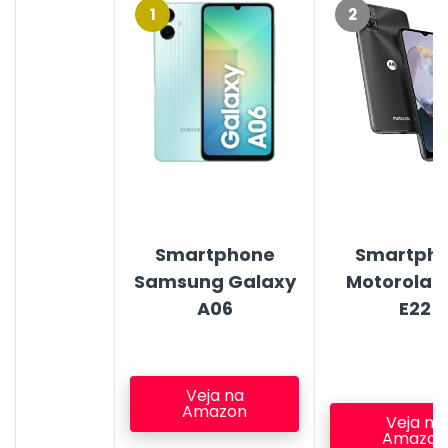
1
2
Smartphone
Smartph
Samsung
Galaxy
Motorola 
A0
6
E22
Veja na
Amazon
Veja na
Amazon