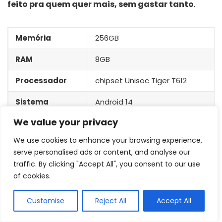
feito pra quem quer mais, sem gastar tanto
.
Memória
256GB
RAM
8GB
Processador
chipset Unisoc Tiger T612
Sistema
Android 14
We value your privacy
Bateria
5000 mAh
We use cookies to enhance your browsing experience,
Câmera
50 Mp + Frontal 8 Mp
serve personalised ads or content, and analyse our
traffic. By clicking "Accept All", you consent to our use
Tela e
6.5” IPS LCD 720 x 1600 pixel
of cookies.
Resolução
HD+
Customise
Reject All
Accept All
Proteção
Não informado