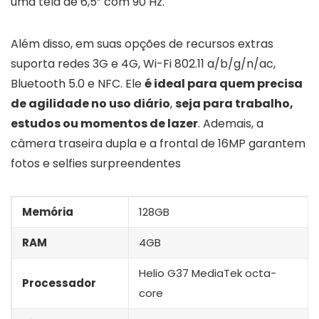
uma tela de 6,5” com 90 Hz.
Além disso, em suas opções de recursos extras
suporta redes 3G e 4G, Wi-Fi 802.11 a/b/g/n/ac,
Bluetooth 5.0 e NFC. Ele
é ideal para quem precisa
de agilidade no uso diário
,
seja para trabalho,
estudos ou momentos de lazer
. Ademais, a
câmera traseira dupla e a frontal de 16MP garantem
fotos e selfies surpreendentes
Memória
128GB
RAM
4GB
Helio G37 MediaTek octa-
Processador
core