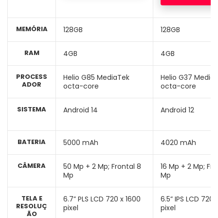
MEMÓRIA
128GB
128GB
RAM
4GB
4GB
PROCESS
Helio G85 MediaTek
Helio G37 Media
ADOR
octa-core
octa-core
SISTEMA
Android 14
Android 12
BATERIA
5000 mAh
4020 mAh
CÂMERA
50 Mp + 2 Mp; Frontal 8
16 Mp + 2 Mp; Fro
Mp
Mp
TELA E
6.7” PLS LCD 720 x 1600
6.5” IPS LCD 720 
RESOLUÇ
pixel
pixel
ÃO