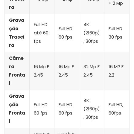
+ 2 Mp
ra
Grava
Full HD
4K
ção
Full HD
Full HD
até 60
(2160p)
Trasei
60 fps
30 fps
fps
, 30fps
ra
Câme
ra
16 Mp F
16 Mp F
32 Mp F
16 MP F
Fronta
2.45
2.45
2.45
2.2
l
Grava
4K
ção
Full HD
Full HD
Full HD,
(2160p)
Fronta
60 fps
60 fps
60fps
, 30fps
l