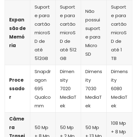
Suport
Suport
Suport
Não
e para
e para
e para
Expan
possui
cartão
cartão
cartão
são de
suport
microS
microS
microS
Memó
e para
D de
D de
D de
ria
Micro
até
até 512
até 1
SD
512GB
GB
TB
Snapdr
Dimen
Dimens
Dimens
Proce
agon
sity
ity
ity
ssado
695
7020
7030
6080
r
Qualco
MediaT
MediaT
MediaT
mm
ek
ek
ek
Câme
108 Mp
ra
50 Mp
50 Mp
50 Mp
+ 8 Mp
Trasei
+ 8 Mp
+ 2 Mp
+ 13 Mp