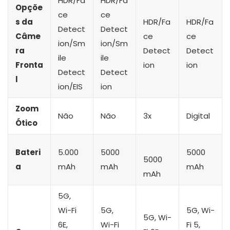
HDR/Fa
HDR/Fa
Opçõe
ce
ce
s da
HDR/Fa
HDR/Fa
Detect
Detect
Câme
ce
ce
ion/Sm
ion/Sm
ra
Detect
Detect
ile
ile
Fronta
ion
ion
Detect
Detect
l
ion/EIS
ion
Zoom
Não
Não
3x
Digital
Ótico
Bateri
5.000
5000
5000
5000
a
mAh
mAh
mAh
mAh
5G,
Wi-Fi
5G,
5G, Wi-
5G, Wi-
6E,
Wi-Fi
Fi 5,