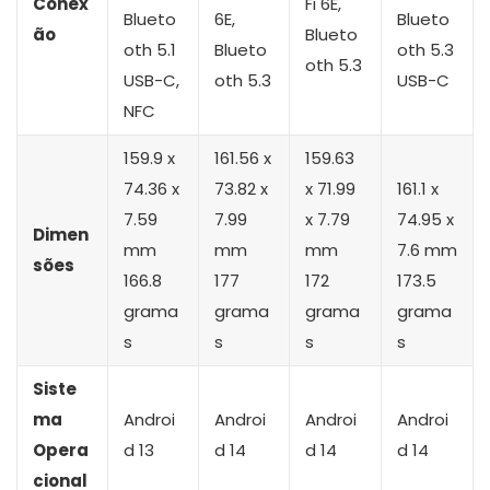
Conex
Fi 6E,
Blueto
6E,
Blueto
ão
Blueto
oth 5.1
Blueto
oth 5.3
oth 5.3
USB-C,
oth 5.3
USB-C
NFC
159.9 x
161.56 x
159.63
74.36 x
73.82 x
x 71.99
161.1 x
7.59
7.99
x 7.79
74.95 x
Dimen
mm
mm
mm
7.6 mm
sões
166.8
177
172
173.5
grama
grama
grama
grama
s
s
s
s
Siste
ma
Androi
Androi
Androi
Androi
Opera
d 13
d 14
d 14
d 14
cional