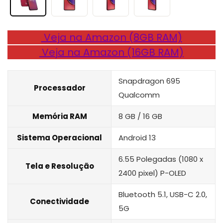
Veja na Amazon (8GB RAM)
Veja na Amazon (16GB RAM)
Snapdragon 695
Processador
Qualcomm
Memória RAM
8 GB / 16 GB
Sistema Operacional
Android 13
6.55 Polegadas (1080 x
Tela e Resolução
2400 pixel) P-OLED
‎Bluetooth 5.1, USB-C 2.0,
Conectividade
5G