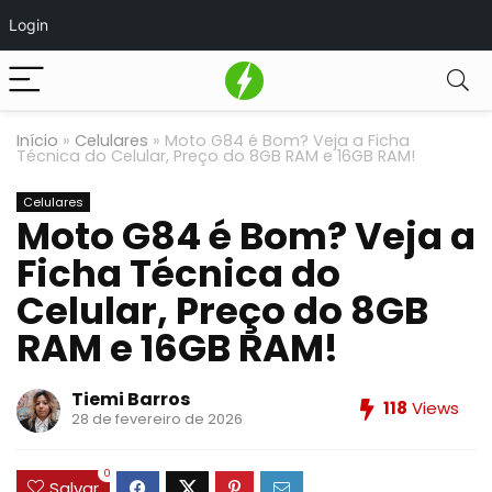
Login
Início
»
Celulares
»
Moto G84 é Bom? Veja a Ficha
Técnica do Celular, Preço do 8GB RAM e 16GB RAM!
Celulares
Moto G84 é Bom? Veja a
Ficha Técnica do
Celular, Preço do 8GB
RAM e 16GB RAM!
Tiemi Barros
118
Views
28 de fevereiro de 2026
0
Salvar