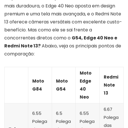
mais duradoura, o Edge 40 Neo aposta em design
premium e uma tela mais avançada, e o Redmi Note
13 oferece câmeras versáteis com excelente custo-
benefício. Mas como ele se sai frente a
concorrentes diretos como o
G54, Edge 40 Neo e
Redmi Note 13?
Abaixo, veja os principais pontos de
comparação:
Moto
Redmi
Moto
Moto
Edge
Note
G84
G54
40
13
Neo
6.67
6.55
6.5
6.55
Polega
Polega
Polega
Polega
das