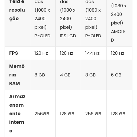
Tela e
das
das
das
(1080 x
resolu
(1080 x
(1080 x
(1080 x
2400
ção
2400
2400
2400
pixel)
pixel)
pixel)
pixel)
AMOLE
P-OLED
IPS LCD
P-OLED
D
FPS
120 Hz
120 Hz
144 Hz
120 Hz
Memó
ria
8 GB
4 GB
8 GB
6 GB
RAM
Armaz
enam
ento
256GB
128 GB
256 GB
128 GB
Intern
o