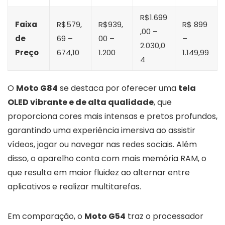
R$1.699
Faixa
R$579,
R$939,
R$ 899
,00 –
de
69 –
00 –
–
2.030,0
Preço
674,10
1.200
1.149,99
4
O
Moto G84
se destaca por oferecer uma
tela
OLED vibrante e de alta qualidade
, que
proporciona cores mais intensas e pretos profundos,
garantindo uma experiência imersiva ao assistir
vídeos, jogar ou navegar nas redes sociais. Além
disso, o aparelho conta com mais memória RAM, o
que resulta em maior fluidez ao alternar entre
aplicativos e realizar multitarefas.
Em comparação, o
Moto G54
traz o processador