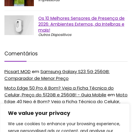
Os 10 Melhores Sensores de Presença de
2026: Ambientes Externos, da Intelbras e
mais!
Outros Dispositivos
Comentários
Picsart MOD
em
Samsung Galaxy S23 5G 256GB:
Comparador de Menor Preço
Moto Edge 50 Pro é Bom? Veja a Ficha Técnica do
Celular, Preço do 512GB e 256GB! - Guia Mobile
em
Moto
Edge 40 Neo é Bom? Veja a Ficha Técnica do Celular,
Preço do 256GB e Mais!
We value your privacy
Moto Edge 50 Pro é Bom? Veja a Ficha Técnica do
We use cookies to enhance your browsing experience,
Celular, Preço do 512GB e 256GB! - Guia Mobile
em
Moto
serve personalised ads or content, and analyse our
Edge 50 Fusion é Bom? Veja a Ficha Técnica do Celular,