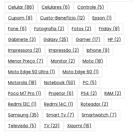
Celular
(86)
Celulares
(6)
Controle
(5)
Cupom
(8)
Custo-Benefício
(12)
Epson
(1)
Fone
(6)
Fotografia
(2)
Fotos
(2)
Friday
(8)
Gabinete
(3)
Galaxy
(25)
Gamer
(17)
HP
(2)
Impressora
(21)
Impressão
(2)
Iphone
(9)
Menor Preço
(7)
Monitor
(2)
Moto
(18)
Moto Edge 50 Ultra
(1)
Moto Edge 60
(1)
Motorola
(18)
Notebook
(50)
PC
(5)
Poco M7 Pro
(1)
Projetor
(6)
PS4
(2)
RAM
(2)
Redmi 13C
(1)
Redmi 14C
(1)
Roteador
(2)
Samsung
(35)
Smart Tv
(7)
Smartwatch
(7)
Televisão
(5)
TV
(23)
Xiaomi
(16)