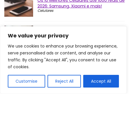
Os 10 Melhores Celulares até 1000 reais de
2026: Samsung, Xiaomi e mais!
Celulares
Os 10 Melhores Termômetros para Bebê
de 2026: Elera, Bioland, Geratherm e mais!
We value your privacy
Outros Dispositivos
We use cookies to enhance your browsing experience,
serve personalised ads or content, and analyse our
Moto G54 é Bom? Veja a Ficha Técnica
traffic. By clicking "Accept All", you consent to our use
do Celular, Preço do 128GB e 256GB!
of cookies.
Celulares
Customise
Reject All
Accept All
Os 10 Melhores Celulares da Xiaomi de
2026: Redmi, POCO e mais!
Celulares
Comentários