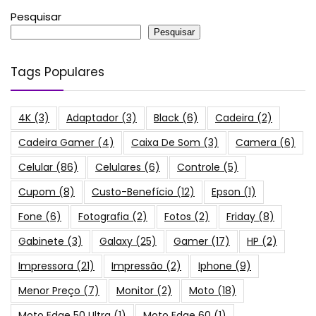
Pesquisar
Pesquisar
Tags Populares
4K
(3)
Adaptador
(3)
Black
(6)
Cadeira
(2)
Cadeira Gamer
(4)
Caixa De Som
(3)
Camera
(6)
Celular
(86)
Celulares
(6)
Controle
(5)
Cupom
(8)
Custo-Benefício
(12)
Epson
(1)
Fone
(6)
Fotografia
(2)
Fotos
(2)
Friday
(8)
Gabinete
(3)
Galaxy
(25)
Gamer
(17)
HP
(2)
Impressora
(21)
Impressão
(2)
Iphone
(9)
Menor Preço
(7)
Monitor
(2)
Moto
(18)
Moto Edge 50 Ultra
(1)
Moto Edge 60
(1)