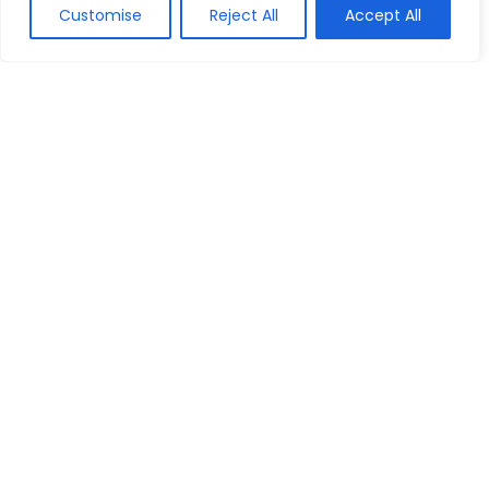
Customise
Reject All
Accept All
Os 10 Melhores Mouses Ergonômicos de
2026: da Logitech, Vertical e mais!
Periféricos e Componentes
Os 10 Melhores Celulares até R$1200 de
2026: Samsung, Xiaomi e mais!
Celulares
Galaxy M55 é Bom? Veja a Ficha Técnica
do Celular, Preço do 256GB e Mais!
Celulares
Comentários
Picsart MOD
em
Samsung Galaxy S23 5G 256GB: