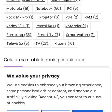
Motorola
(18)
Notebook
(50)
PC
(5)
Poco M7 Pro
(1)
Projetor
(6)
PS4
(2)
RAM
(2)
Redmi 13C
(1)
Redmi 14C
(1)
Roteador
(2)
Samsung
(35)
Smart Tv
(7)
Smartwatch
(7)
Televisão
(5)
TV
(23)
Xiaomi
(16)
Celulares e tablets mais pesquisados
As 10 Melhores Memórias RAM para
We value your privacy
Notebook de 2026: DDR4, de 8GB e mais!
Periféricos e Componentes
We use cookies to enhance your browsing experience,
serve personalised ads or content, and analyse our
traffic. By clicking "Accept All", you consent to our use
Os 10 Melhores Termômetros Digitais de
of cookies.
2026: G-Tech, Multilaser e mais!
Outros Dispositivos