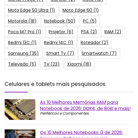
Moto Edge 50 Ultra
(1)
Moto Edge 60
(1)
Motorola
(18)
Notebook
(50)
PC
(5)
Poco M7 Pro
(1)
Projetor
(6)
PS4
(2)
RAM
(2)
Redmi 13C
(1)
Redmi 14C
(1)
Roteador
(2)
Samsung
(35)
Smart Tv
(7)
Smartwatch
(7)
Televisão
(5)
TV
(23)
Xiaomi
(16)
Celulares e tablets mais pesquisados
As 10 Melhores Memórias RAM para
Notebook de 2026: DDR4, de 8GB e mais!
Periféricos e Componentes
Os 10 Melhores Notebooks i3 de 2026: