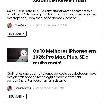
Xiaomi, iPhone e mais!
Os celulares com 128GB de armazenamento se tornaram a
escolha perfeita para quem busca o equilíbrio entre espaço e
desempenho. Com essa capacidade, é possível ...
Tiemi Barros
18 de fevereiro de 2026
LER MAIS +
Os 10 Melhores iPhones em
2026: Pro Max, Plus, SE e
muito mais!
Os iPhones são os smartphones da Apple e se destacam pelo
design sofisticado e tecnologia sempre à frente da
concorrência. Por possuírem um sistema ...
Tiemi Barros
16 de janeiro de 2026
LER MAIS +