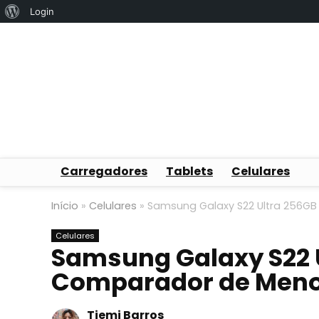
Sobre
Login
o
WordPress
Carregadores
Tablets
Celulares
Início
»
Celulares
»
Samsung Galaxy S22 Ultra 256GB
Celulares
Samsung Galaxy S22 
Comparador de Meno
Tiemi Barros