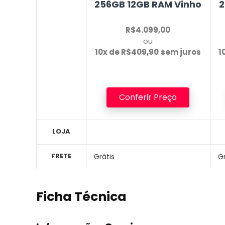
256GB 12GB RAM
Vinho
2
R$4.099,00
ou
10x de R$409,90
sem juros
1
Conferir Preço
LOJA
FRETE
Grátis
Gr
Ficha Técnica