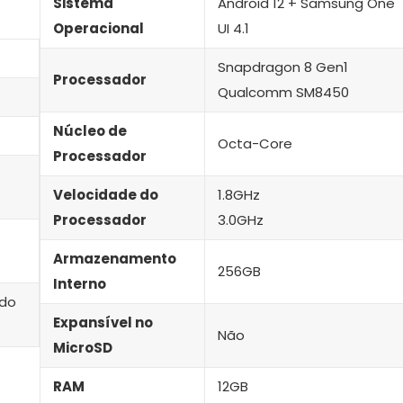
Sistema
Android 12 + Samsung One
Operacional
UI 4.1
Snapdragon 8 Gen1
Processador
Qualcomm SM8450
Núcleo de
Octa-Core
Processador
Velocidade do
1.8GHz
Processador
3.0GHz
Armazenamento
256GB
Interno
ado
Expansível no
Não
MicroSD
RAM
12GB