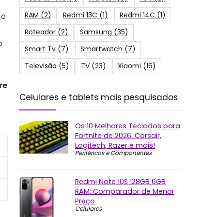
RAM
(2)
Redmi 13C
(1)
Redmi 14C
(1)
 o
Roteador
(2)
Samsung
(35)
o
Smart Tv
(7)
Smartwatch
(7)
Televisão
(5)
TV
(23)
Xiaomi
(16)
re
Celulares e tablets mais pesquisados
Os 10 Melhores Teclados para
Fortnite de 2026: Corsair,
Logitech, Razer e mais!
Periféricos e Componentes
Redmi Note 10S 128GB 6GB
RAM: Comparador de Menor
Preço
Celulares