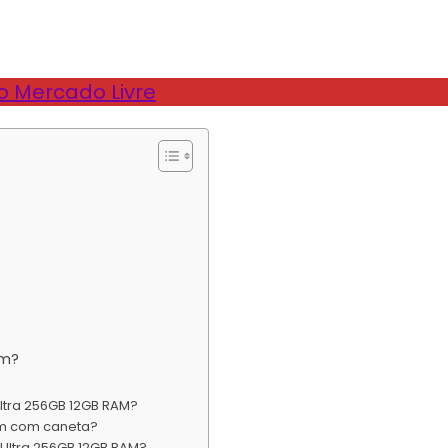
o Mercado Livre
om?
ltra 256GB 12GB RAM?
em com caneta?
 Ultra 256GB 12GB RAM?