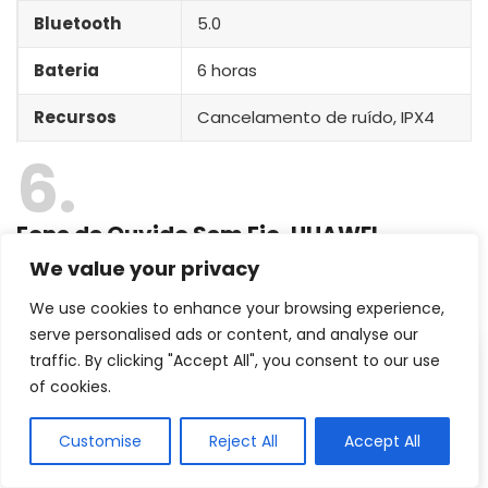
Bluetooth
5.0
Bateria
6 horas
Recursos
Cancelamento de ruído, IPX4
6
Fone de Ouvido Sem Fio, HUAWEI
FreeBuds SE
We value your privacy
Fone tws com sensores infravermelho
We use cookies to enhance your browsing experience,
serve personalised ads or content, and analyse our
traffic. By clicking "Accept All", you consent to our use
of cookies.
Customise
Reject All
Accept All