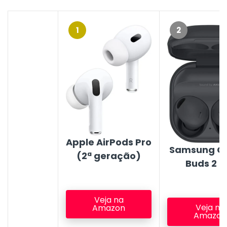
1
2
Apple AirPods Pro
Samsung G
(2ª geração)
Buds 2 P
Veja na
Veja na
Amazon
Amazon