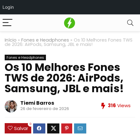
Login
Início
»
Fones e Headphones
»
Os 10 Melhores Fones TWS
de 2026: AirPods, Samsung, JBL e mais!
Fones e Headphones
Os 10 Melhores Fones
TWS de 2026: AirPods,
Samsung, JBL e mais!
Tiemi Barros
316
Views
26 de fevereiro de 2026
0
Salvar