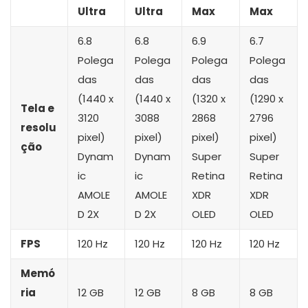
Ultra
Ultra
Max
Max
6.8
6.8
6.9
6.7
Polega
Polega
Polega
Polega
das
das
das
das
(1440 x
(1440 x
(1320 x
(1290 x
Tela e
3120
3088
2868
2796
resolu
pixel)
pixel)
pixel)
pixel)
ção
Dynam
Dynam
Super
Super
ic
ic
Retina
Retina
AMOLE
AMOLE
XDR
XDR
D 2X
D 2X
OLED
OLED
FPS
120 Hz
120 Hz
120 Hz
120 Hz
Memó
ria
12 GB
12 GB
8 GB
8 GB