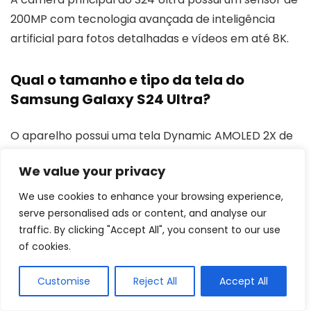
200MP com tecnologia avançada de inteligência
artificial para fotos detalhadas e vídeos em até 8K.
Qual o tamanho e tipo da tela do
Samsung Galaxy S24 Ultra?
O aparelho possui uma tela Dynamic AMOLED 2X de
6,8 polegadas com taxa de atualização de 120Hz,
We value your privacy
oferecendo cores vibrantes e rolagem suave.
We use cookies to enhance your browsing experience,
serve personalised ads or content, and analyse our
O Galaxy S24 Ultra suporta 5G?
traffic. By clicking "Accept All", you consent to our use
of cookies.
Sim, o Galaxy S24 Ultra conta com conectividade 5G
para navegação rápida e estável em redes móveis
Customise
Reject All
Accept All
de última geração.