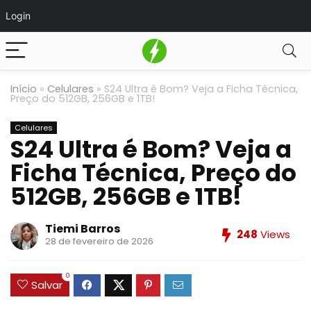
Login
Início
»
Celulares
»
S24 Ultra é Bom? Veja a Ficha Técnica,
Preço do 512GB, 256GB e 1TB!
Celulares
S24 Ultra é Bom? Veja a
Ficha Técnica, Preço do
512GB, 256GB e 1TB!
Tiemi Barros
248
Views
28 de fevereiro de 2026
0
Salvar