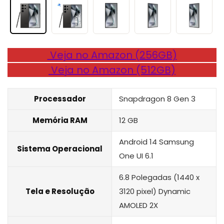
Veja no Amazon (256GB)
Veja no Amazon (512GB)
Processador
Snapdragon 8 Gen 3
Memória RAM
12 GB
Android 14 Samsung
Sistema Operacional
One UI 6.1
6.8 Polegadas (1440 x
Tela e Resolução
3120 pixel) Dynamic
AMOLED 2X