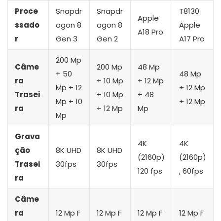
Proce
Snapdr
Snapdr
T8130
Apple
ssado
agon 8
agon 8
Apple
A18 Pro
r
Gen 3
Gen 2
A17 Pro
200 Mp
Câme
200 Mp
48 Mp
+ 50
48 Mp
ra
+ 10 Mp
+ 12 Mp
Mp + 12
+ 12 Mp
Trasei
+ 10 Mp
+ 48
Mp + 10
+ 12 Mp
ra
+ 12 Mp
Mp
Mp
Grava
4K
4K
ção
8K UHD
8K UHD
(2160p)
(2160p)
Trasei
30fps
30fps
120 fps
, 60fps
ra
Câme
ra
12 Mp F
12 Mp F
12 Mp F
12 Mp F