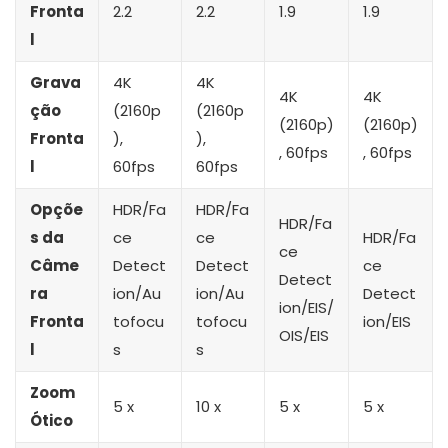
Fronta
2.2
2.2
1.9
1.9
l
Grava
4K
4K
4K
4K
ção
(2160p
(2160p
(2160p)
(2160p)
Fronta
),
),
, 60fps
, 60fps
l
60fps
60fps
Opçõe
HDR/Fa
HDR/Fa
HDR/Fa
s da
ce
ce
HDR/Fa
ce
Câme
Detect
Detect
ce
Detect
ra
ion/Au
ion/Au
Detect
ion/EIS/
Fronta
tofocu
tofocu
ion/EIS
OIS/EIS
l
s
s
Zoom
5 x
10 x
5 x
5 x
Ótico