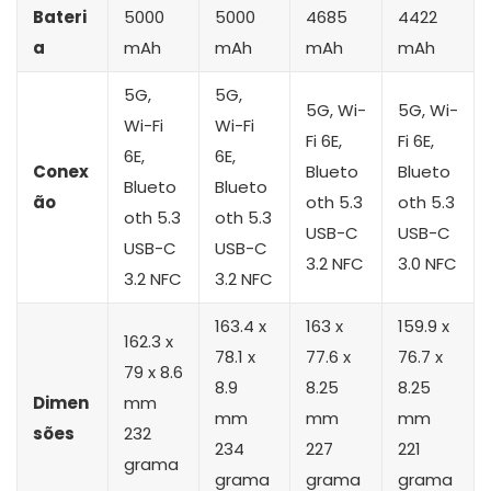
Bateri
5000
5000
4685
4422
a
mAh
mAh
mAh
mAh
5G,
5G,
5G, Wi-
5G, Wi-
Wi-Fi
Wi-Fi
Fi 6E,
Fi 6E,
6E,
6E,
Conex
Blueto
Blueto
Blueto
Blueto
ão
oth 5.3
oth 5.3
oth 5.3
oth 5.3
USB-C
USB-C
USB-C
USB-C
3.2 NFC
3.0 NFC
3.2 NFC
3.2 NFC
163.4 x
163 x
159.9 x
162.3 x
78.1 x
77.6 x
76.7 x
79 x 8.6
8.9
8.25
8.25
Dimen
mm
mm
mm
mm
sões
232
234
227
221
grama
grama
grama
grama