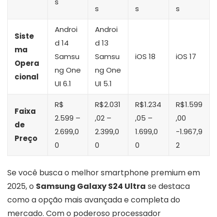
s
s
s
s
Androi
Androi
Siste
d 14
d 13
ma
Samsu
Samsu
iOS 18
iOS 17
Opera
ng One
ng One
cional
UI 6.1
UI 5.1
R$
R$2.031
R$1.234
R$1.599
Faixa
2.599 –
,02 –
,05 –
,00
de
2.699,0
2.399,0
1.699,0
-1.967,9
Preço
0
0
0
2
Se você busca o melhor smartphone premium em
2025, o
Samsung Galaxy S24 Ultra
se destaca
como a opção mais avançada e completa do
mercado. Com o poderoso processador