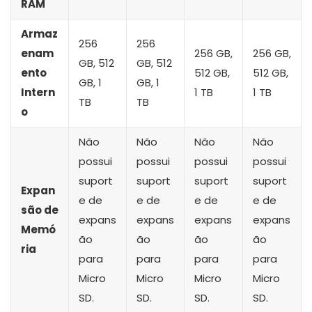
RAM
Armaz
256
256
enam
256 GB,
256 GB,
GB, 512
GB, 512
ento
512 GB,
512 GB,
GB, 1
GB, 1
Intern
1 TB
1 TB
TB
TB
o
Não
Não
Não
Não
possui
possui
possui
possui
suport
suport
suport
suport
Expan
e de
e de
e de
e de
são de
expans
expans
expans
expans
Memó
ão
ão
ão
ão
ria
para
para
para
para
Micro
Micro
Micro
Micro
SD.
SD.
SD.
SD.