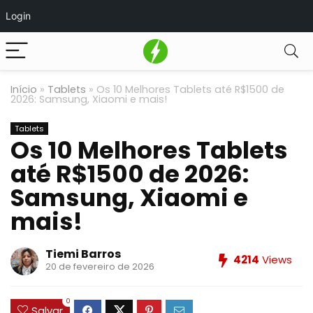
Login
Início
»
Tablets
»
Os 10 Melhores Tablets até R$1500 de
2026: Samsung, Xiaomi e mais!
Tablets
Os 10 Melhores Tablets
até R$1500 de 2026:
Samsung, Xiaomi e
mais!
Tiemi Barros
4214
Views
20 de fevereiro de 2026
0
Salvar