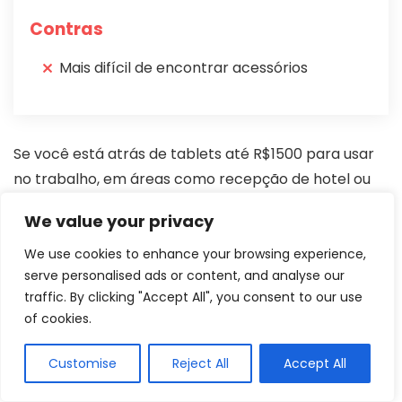
Contras
Mais difícil de encontrar acessórios
Se você está atrás de tablets até R$1500 para usar
no trabalho, em áreas como recepção de hotel ou
clínica, editar planilhas e cuidar de redes sociais da
We value your privacy
sua empresa, o modelo T20 da Nokia é o mais
recomendado.
Ele traz recursos ótimos para
We use cookies to enhance your browsing experience,
serve personalised ads or content, and analyse our
quem precisa de um aparelho grande e mais
traffic. By clicking "Accept All", you consent to our use
simples, tendo também um valor muito atrativo
.
of cookies.
Ele reúne o básico do dia a dia em um dispositivo.
Customise
Reject All
Accept All
Com ele você terá 64GB de memória interna com