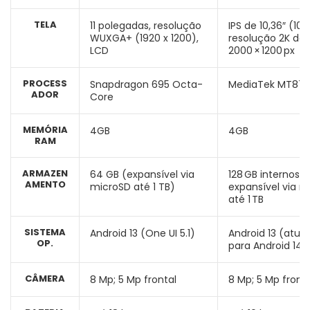
TELA
11 polegadas, resolução
IPS de 10,36″ (10,4
WUXGA+ (1920 x 1200),
resolução 2K de
LCD
2000 × 1200 px
PROCESS
Snapdragon 695 Octa-
MediaTek MT87
ADOR
Core
MEMÓRIA
4GB
4GB
RAM
ARMAZEN
64 GB (expansível via
128 GB internos,
AMENTO
microSD até 1 TB)
expansível via m
até 1 TB
SISTEMA
Android 13 (One UI 5.1)
Android 13 (atual
OP.
para Android 14)
CÂMERA
8 Mp; 5 Mp frontal
8 Mp; 5 Mp front