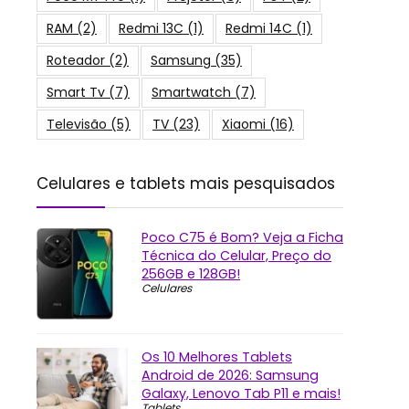
RAM
(2)
Redmi 13C
(1)
Redmi 14C
(1)
Roteador
(2)
Samsung
(35)
Smart Tv
(7)
Smartwatch
(7)
Televisão
(5)
TV
(23)
Xiaomi
(16)
Celulares e tablets mais pesquisados
Poco C75 é Bom? Veja a Ficha
Técnica do Celular, Preço do
256GB e 128GB!
Celulares
Os 10 Melhores Tablets
Android de 2026: Samsung
Galaxy, Lenovo Tab P11 e mais!
Tablets