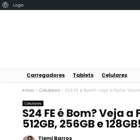
Sobre
Login
o
WordPress
Carregadores
Tablets
Celulares
Início
»
Celulares
»
S24 FE é Bom? Veja a Ficha Técni
Celulares
S24 FE é Bom? Veja a 
512GB, 256GB e 128GB
Tiemi Barros