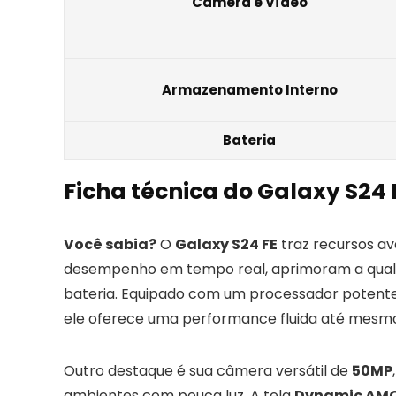
Câmera e Vídeo
Armazenamento Interno
Bateria
Ficha técnica do Galaxy S24 
Você sabia?
O
Galaxy S24 FE
traz recursos a
desempenho em tempo real, aprimoram a qualid
bateria. Equipado com um processador potent
ele oferece uma performance fluida até mesmo e
Outro destaque é sua câmera versátil de
50MP
ambientes com pouca luz. A tela
Dynamic AMOL