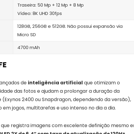
Traseira: 50 Mp + 12 Mp + 8 Mp
Vídeo: 8K UHD 30fps
128GB, 256GB e 512GB. Não possui expansão via
Micro SD
4700 mAh
FE
vançados de
inteligência artificial
que otimizam o
ade das fotos e ajudam a prolongar a duração da
e (Exynos 2400 ou Snapdragon, dependendo da versão),
m jogos, multitarefas e uso intenso no dia a dia.
, que registra imagens com excelente definição mesmo 
ED 2X de 6,4” com taxa de atualização de 120Hz