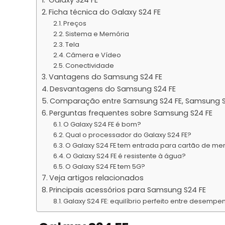
Galaxy S24 FE
Ficha técnica do Galaxy S24 FE
Preços
Sistema e Memória
Tela
Câmera e Vídeo
Conectividade
Vantagens do Samsung S24 FE
Desvantagens do Samsung S24 FE
Comparação entre Samsung S24 FE, Samsung S2
Perguntas frequentes sobre Samsung S24 FE
O Galaxy S24 FE é bom?
Qual o processador do Galaxy S24 FE?
O Galaxy S24 FE tem entrada para cartão de m
O Galaxy S24 FE é resistente à água?
O Galaxy S24 FE tem 5G?
Veja artigos relacionados
Principais acessórios para Samsung S24 FE
Galaxy S24 FE: equilíbrio perfeito entre desemp