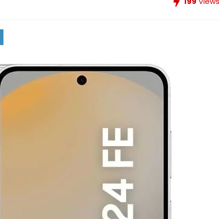
199
View