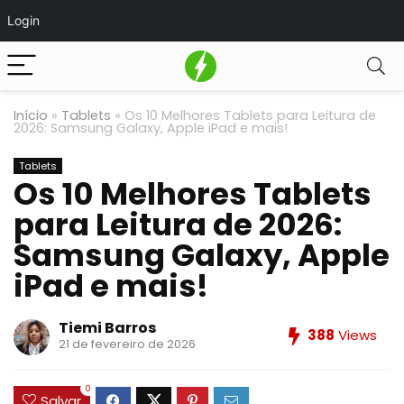
Login
Início
»
Tablets
»
Os 10 Melhores Tablets para Leitura de
2026: Samsung Galaxy, Apple iPad e mais!
Tablets
Os 10 Melhores Tablets
para Leitura de 2026:
Samsung Galaxy, Apple
iPad e mais!
Tiemi Barros
388
Views
21 de fevereiro de 2026
0
Salvar