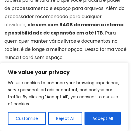
tablets para leitura se o que você procura é poder
de processamento e espaço para arquivos. Além do
processador recomendado para qualquer
atividade,
ele vem com 64GB de memória interna
e possibilidade de expansão em até 1TB
. Para
quem quer manter vários livros e documentos no
tablet, é de longe a melhor opção. Dessa forma você
nunca ficará sem espaço.
We value your privacy
É também um tablet voltado para quem tem
interesse em audiobooks.
O sistema sonoro é
We use cookies to enhance your browsing experience,
serve personalised ads or content, and analyse our
provido pela tecnologia Dolby Atmos, a melhor
traffic. By clicking "Accept All", you consent to our use
para alto-falantes, envolvendo o usuário com
of cookies.
uma qualidade sonora única
. Ele traz um
desempenho ótimo na leitura dos livros,
Customise
Reject All
Accept All
recomendado para quem gosta de ouvir audiobooks