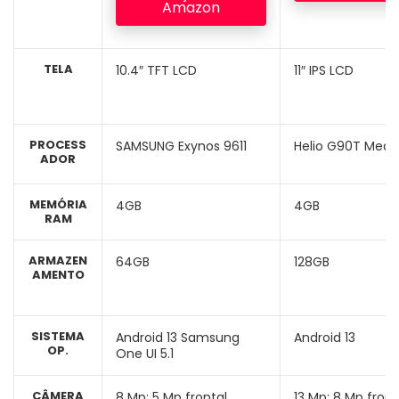
Amazon
TELA
10.4″ TFT LCD
11″ IPS LCD
PROCESS
SAMSUNG Exynos 9611
Helio G90T Medi
ADOR
MEMÓRIA
4GB
4GB
RAM
ARMAZEN
64GB
128GB
AMENTO
SISTEMA
Android 13 Samsung
Android 13
OP.
One UI 5.1
CÂMERA
8 Mp; 5 Mp frontal
13 Mp; 8 Mp front