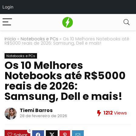
Login
Início
»
Notebooks e PCs
»
Os 10 Melhores Notebooks até
R$5000 reais de 2026: Samsung, Dell e mais!
Notebooks e PCs
Os 10 Melhores
Notebooks até R$5000
reais de 2026:
Samsung, Dell e mais!
Tiemi Barros
1212
Views
28 de fevereiro de 2026
0
Salvar