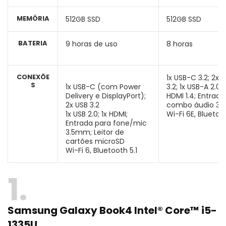
MEMÓRIA
512GB SSD
512GB SSD
BATERIA
9 horas de uso
8 horas
CONEXÕE
1x USB-C 3.2; 2x 
S
1x USB-C (com Power
3.2; 1x USB-A 2.0
Delivery e DisplayPort);
HDMI 1.4; Entrada
2x USB 3.2
combo áudio 3.
1x USB 2.0; 1x HDMI;
Wi-Fi 6E, Bluetoo
Entrada para fone/mic
3.5mm; Leitor de
cartões microSD
Wi-Fi 6, Bluetooth 5.1
1
Samsung Galaxy Book4 Intel® Core™ i5-
1335U