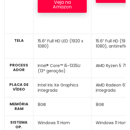
Veja na
Amazon
TELA
15.6″ Full HD LED (1920 x
15.6” Full HD (1920
1080)
1080), antirrefle
PROCESS
Intel® Core™ i5-1335U
AMD Ryzen 5 75
ADOR
(13ª geração)
PLACA DE
Intel Iris Xe Graphics
AMD Radeon 610
VÍDEO
integrada
integrada
MEMÓRIA
8GB
8GB
RAM
SISTEMA
Windows 11 Hom
Windows 11 Hom
OP.