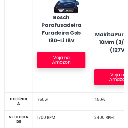
Bosch
Parafusadeira
Furadeira Gsb
Makita Fura
180-Li 18V
10Mm (3/8
(127V)
Veja na
Amazon
Veja na
Amazon
POTÊNCI
750w
450w
A
VELOCIDA
1700 RPM
3400 RPM
DE