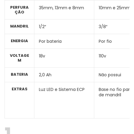
PERFURA
35mm, 13mm e 8mm
10mm e 25mm
ÇÃO
MANDRIL
1/2″
3/8″
ENERGIA
Por bateria
Por fio
VOLTAGE
18v
110v
M
BATERIA
2,0 Ah
Não possui
EXTRAS
Luz LED e Sistema ECP
Base no fio para
de mandril