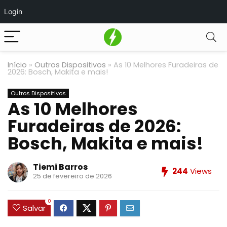
Login
Início
»
Outros Dispositivos
»
As 10 Melhores Furadeiras de
2026: Bosch, Makita e mais!
Outros Dispositivos
As 10 Melhores
Furadeiras de 2026:
Bosch, Makita e mais!
Tiemi Barros
244
Views
25 de fevereiro de 2026
0
Salvar