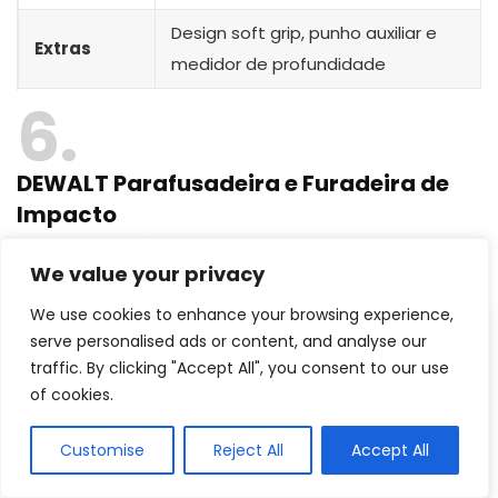
Design soft grip, punho auxiliar e
Extras
medidor de profundidade
6
DEWALT Parafusadeira e Furadeira de
Impacto
Aparelho flexível acompanhado com uma
maleta
We value your privacy
We use cookies to enhance your browsing experience,
serve personalised ads or content, and analyse our
traffic. By clicking "Accept All", you consent to our use
of cookies.
Customise
Reject All
Accept All