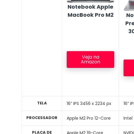
Notebook Apple
MacBook Pro M2
No
Pr
3
Veja na
Amazon
TELA
16” IPS 3456 x 2234 px
16” 
PROCESSADOR
Apple M2 Pro 12-Core
Intel
PLACA DE
Apple M2 19-Core
NVID