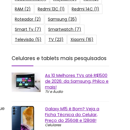
RAM
(2)
Redmi 13C
(1)
Redmi 14C
(1)
Roteador
(2)
Samsung
(35)
Smart Tv
(7)
Smartwatch
(7)
Televisão
(5)
TV
(23)
Xiaomi
(16)
Celulares e tablets mais pesquisados
As 10 Melhores TVs até R$1500
de 2026: da Samsung, Philco e
mais!
TV e Áudio
ue
Galaxy M15 é Bom? Veja a
Ficha Técnica do Celular,
Preço do 256GB e 128GB!
Celulares