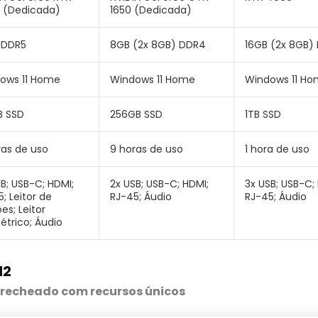
 (Dedicada)
1650 (Dedicada)
 DDR5
8GB (2x 8GB) DDR4
16GB (2x 8GB)
ows 11 Home
Windows 11 Home
Windows 11 H
B SSD
256GB SSD
1TB SSD
ras de uso
9 horas de uso
1 hora de uso
B; USB-C; HDMI;
2x USB; USB-C; HDMI;
3x USB; USB-C;
; Leitor de
RJ-45; Áudio
RJ-45; Áudio
es; Leitor
étrico; Áudio
M2
 recheado com recursos únicos