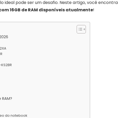
o ideal pode ser um desafio. Neste artigo, você encontra
com 16GB de RAM disponíveis atualmente
!
2026
72XA
BR
D-KS2BR
e RAM?
ídeo do notebook