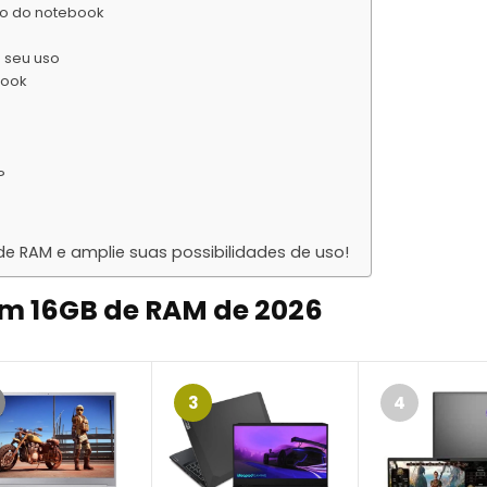
no do notebook
 seu uso
book
?
 RAM e amplie suas possibilidades de uso!
om 16GB de RAM de 2026
3
4