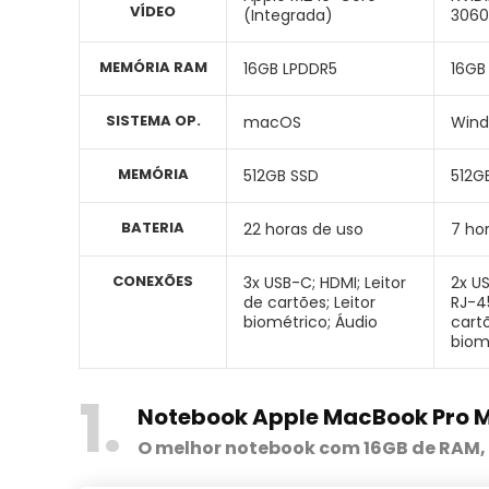
VÍDEO
(Integrada)
3060
MEMÓRIA RAM
16GB LPDDR5
16GB
SISTEMA OP.
macOS
Wind
MEMÓRIA
512GB SSD
512G
BATERIA
22 horas de uso
7 ho
CONEXÕES
3x USB-C; HDMI; Leitor
2x US
de cartões; Leitor
RJ-45
biométrico; Áudio
cartõ
biom
1
Notebook Apple MacBook Pro 
O melhor notebook com 16GB de RAM,