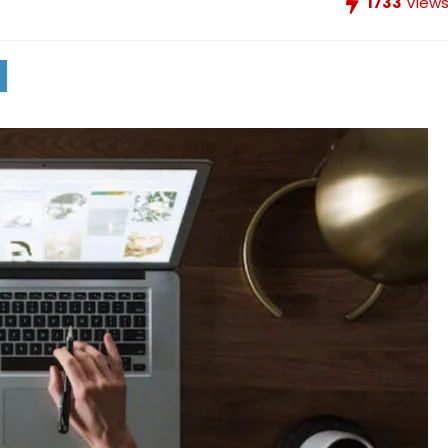
1733
View