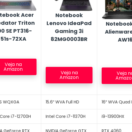
tebook Acer
Notebook
edator Triton
Lenovo IdeaPad
Notebook
00 SE PT316-
Gaming 3i
Alienwar
51s-72XA
82MG0003BR
AW1
Veja na
Amazon
Veja na
Veja n
Amazon
Amazo
IPS WQXGA
15.6″ WVA Full HD
16″ WVA Quad
 Core i7-12700H
Intel Core i7-11370H
i9-13900HX
IA GeForce RTX
NVIDIA GeForce GTX
RTX 4060