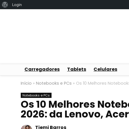
Sobre
Login
o
WordPress
Carregadores
Tablets
Celulares
Início
»
Notebooks e PCs
»
Os 10 Melhores Notebook
Notebooks e PCs
Os 10 Melhores Note
2026: da Lenovo, Ace
Tiemi Barros