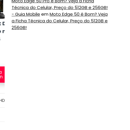
Moto Edge 50 Pro é Bom? Veja a Ficha
Técnica do Celular, Preço do 512GB e 256GB!
- Guia Mobile
em
Moto Edge 50 é Bom? Veja
Notebook Dell
Notebook
a Ficha Técnica do Celular, Preço do 512GB e
 Dell
XPS 13 Plus
Samsung
256GB!
e m16
Galaxy Book 2
6
360 NP730QED-
KS2BR
Veja no
Mercado
a
Livre
Veja na
n
Amazon
 HD
13.3″ AMOLED Full HD
13.4″ WVA Full HD+
Intel Core i7-1255U
Intel Core i7-1360P
Intel Iris Xe Graphics
Intel Iris Xe Graphics