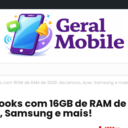
s com 16GB de RAM de 2026: da Lenovo, Acer, Samsung e mais
books com 16GB de RAM de
r, Samsung e mais!