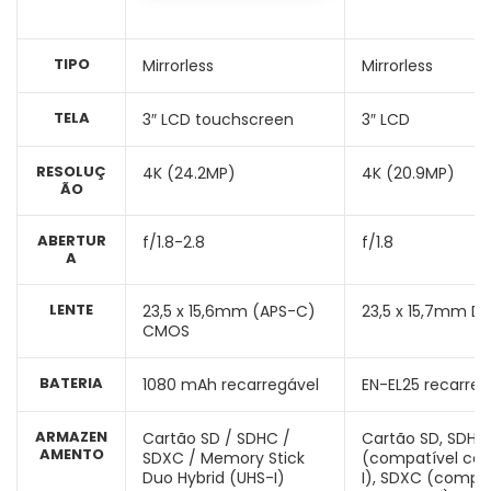
TIPO
Mirrorless
Mirrorless
TELA
3″ LCD touchscreen
3″ LCD
RESOLUÇ
4K (24.2MP)
4K (20.9MP)
ÃO
ABERTUR
f/1.8-2.8
f/1.8
A
LENTE
23,5 x 15,6mm (APS-C)
23,5 x 15,7mm 
CMOS
BATERIA
1080 mAh recarregável
EN-EL25 recarreg
ARMAZEN
Cartão SD / SDHC /
Cartão SD, SDHC
AMENTO
SDXC / Memory Stick
(compatível co
Duo Hybrid (UHS-I)
I), SDXC (compat