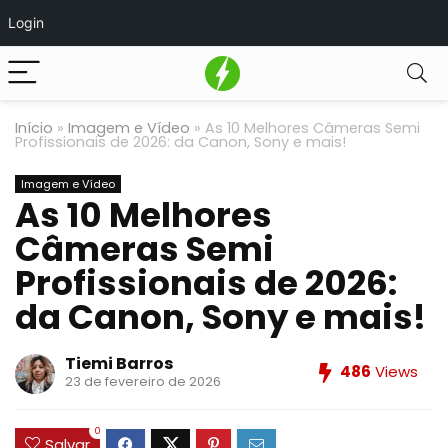
Login
Início
»
Imagem e Vídeo
»
As 10 Melhores Câmeras Semi
Profissionais de 2026: da Canon, Sony e mais!
Imagem e Vídeo
As 10 Melhores
Câmeras Semi
Profissionais de 2026:
da Canon, Sony e mais!
Tiemi Barros
486
Views
23 de fevereiro de 2026
0
Salvar