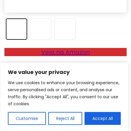
Veja na Amazon
Prós
We value your privacy
We use cookies to enhance your browsing experience,
Feita para vlogs e conteúdos online
serve personalised ads or content, and analyse our
Grava em 4K e Full HD
traffic. By clicking "Accept All", you consent to our use
Fácil de usar
of cookies.
Contras
Customise
Reject All
Accept All
Poucas avaliações nacionais