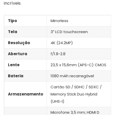
incríveis.
Tipo
Mirrorless
Tela
3″ LCD touchscreen
Resolução
4K (24.2MP)
Abertura
f/1.8-2.8
Lente
23,5 x 15,6mm (APS-C) CMOS
Bateria
1080 mAh recarregável
Cartão SD / SDHC / SDXC /
Armazenamento
Memory Stick Duo Hybrid
(UHS-I)
Microfone 3,5 mm; HDMI D