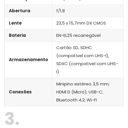
Abertura
f/1.8
Lente
23,5 x 15,7mm DX CMOS
Bateria
EN-EL25 recarregável
Cartão SD, SDHC
(compatível com UHS-I),
Armazenamento
SDXC (compatível com UHS-
I)
Minipino estéreo 3,5 mm;
Conexões
HDMI D (Micro); USB-C;
Bluetooth 4.2; Wi-Fi
3