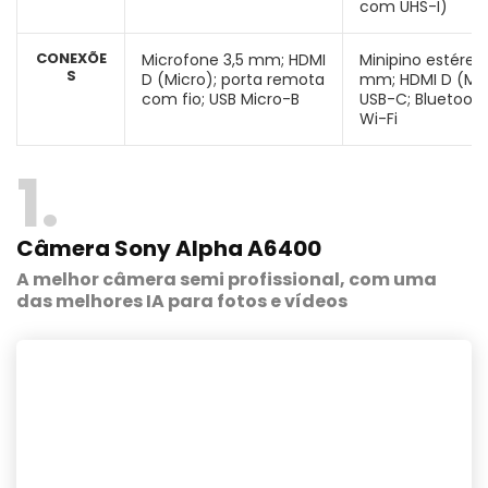
com UHS-I)
CONEXÕE
Microfone 3,5 mm; HDMI
Minipino estéreo 
S
D (Micro); porta remota
mm; HDMI D (Mic
com fio; USB Micro-B
USB-C; Bluetooth
Wi-Fi
1
Câmera Sony Alpha A6400
A melhor câmera semi profissional, com uma
das melhores IA para fotos e vídeos