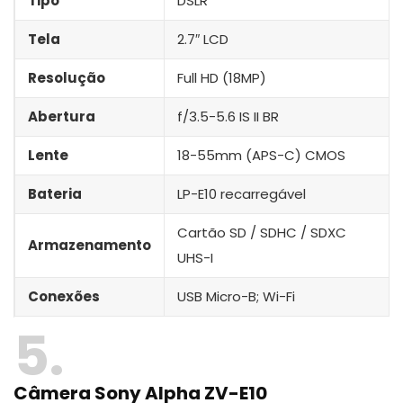
Tipo
DSLR
Tela
2.7″ LCD
Resolução
Full HD (18MP)
Abertura
f/3.5-5.6 IS II BR
Lente
18-55mm (APS-C) CMOS
Bateria
LP-E10 recarregável
Cartão SD / SDHC / SDXC
Armazenamento
UHS-I
Conexões
USB Micro-B; Wi-Fi
5
Câmera Sony Alpha ZV-E10