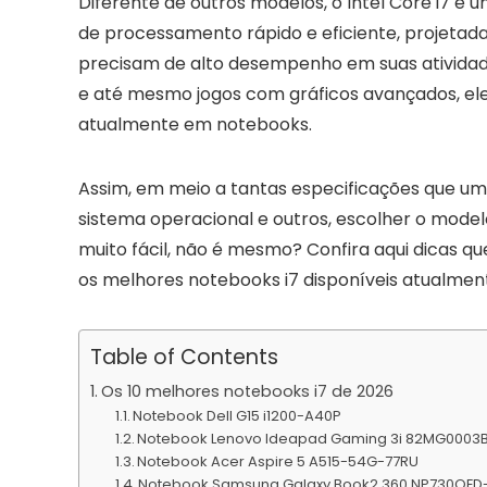
Diferente de outros modelos, o Intel Core i7 é
de processamento rápido e eficiente, projetad
precisam de alto desempenho em suas atividade
e até mesmo jogos com gráficos avançados, e
atualmente em notebooks.
Assim, em meio a tantas especificações que 
sistema operacional e outros, escolher o model
muito fácil, não é mesmo? Confira aqui dicas qu
os melhores notebooks i7 disponíveis atualmen
Table of Contents
Os 10 melhores notebooks i7 de 2026
Notebook Dell G15 i1200-A40P
Notebook Lenovo Ideapad Gaming 3i 82MG0003
Notebook Acer Aspire 5 A515-54G-77RU
Notebook Samsung Galaxy Book2 360 NP730QED