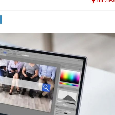
1111
View