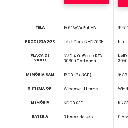
TELA
15.6″ WVA Full HD
15.6″
PROCESSADOR
Intel Core i7-12700H
Intel
PLACA DE
NVIDIA GeForce RTX
NVID
VÍDEO
3060 (Dedicada)
3050
MEMÓRIA RAM
16GB (2x 8GB)
16GB
SISTEMA OP.
Windows 11 Home
Wind
MEMÓRIA
512GB SSD
512G
BATERIA
3 horas de uso
9 ho