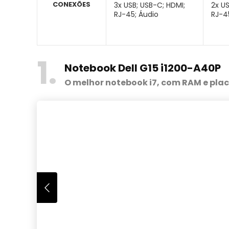
CONEXÕES
3x USB; USB-C; HDMI;
2x US
RJ-45; Áudio
RJ-4
1
Notebook Dell G15 i1200-A40P
O melhor notebook i7, com RAM e pla