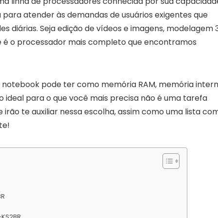
 uma linha de processadores conhecida por sua capacidad
a para atender às demandas de usuários exigentes que
s diárias. Seja edição de vídeos e imagens, modelagem 
le é o processador mais completo que encontramos
um notebook pode ter como memória RAM, memória intern
o ideal para o que você mais precisa não é uma tarefa
e irão te auxiliar nessa escolha, assim como uma lista co
te!
BR
-KS2BR