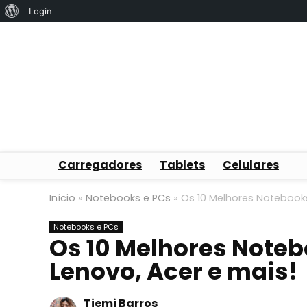
Sobre
Login
o
WordPress
Carregadores
Tablets
Celulares
Início
»
Notebooks e PCs
»
Os 10 Melhores Notebooks 
Notebooks e PCs
Os 10 Melhores Notebo
Lenovo, Acer e mais!
Tiemi Barros