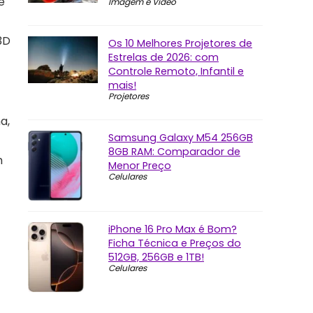
e
Imagem e Vídeo
3D
Os 10 Melhores Projetores de
Estrelas de 2026: com
Controle Remoto, Infantil e
mais!
Projetores
a,
Samsung Galaxy M54 256GB
8GB RAM: Comparador de
m
Menor Preço
Celulares
iPhone 16 Pro Max é Bom?
Ficha Técnica e Preços do
512GB, 256GB e 1TB!
Celulares