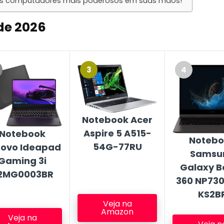
dos computadores mais poderosos em suas mãos!
 de
2026
3
4
Notebook Acer
Aspire 5 A515-
Notebook
Notebo
54G-77RU
novo Ideapad
Samsu
Gaming 3i
Galaxy B
2MG0003BR
360 NP73
KS2B
Veja na
Amazon
Veja na