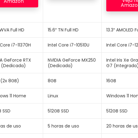
Veja n
Amazon
Amazo
 WVA Full HD
15.6″ TN Full HD
13.3″ AMOLED Fu
 Core i7-11370H
Intel Core i7-10510U
Intel Core i7-1
IA GeForce RTX
NVIDIA GeForce MX250
Intel Iris Xe Gr
 (Dedicada)
(Dedicada)
G7 (Integrada
 (2x 8GB)
8GB
16GB
ows 11 Home
Linux
Windows 11 H
B SSD
512GB SSD
512GB SSD
ras de uso
5 horas de uso
20 horas de u