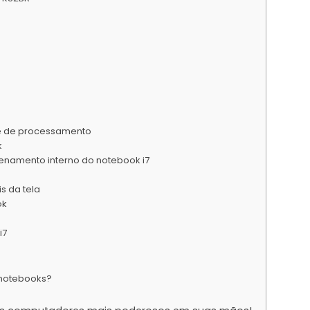
e de processamento
k
enamento interno do notebook i7
s da tela
ok
i7
 notebooks?