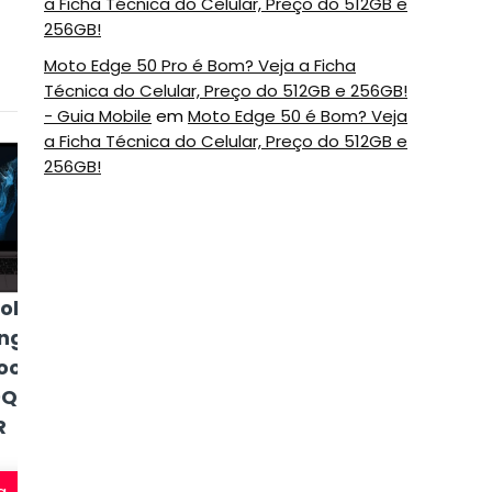
a Ficha Técnica do Celular, Preço do 512GB e
256GB!
Moto Edge 50 Pro é Bom? Veja a Ficha
Técnica do Celular, Preço do 512GB e 256GB!
- Guia Mobile
em
Moto Edge 50 é Bom? Veja
a Ficha Técnica do Celular, Preço do 512GB e
5
6
256GB!
Notebook
ok
Notebook Dell
Lenovo IdeaPad
ng
Alienware M15
3i 82MD0006BR
ook2
R7 AW15-i1200-
0QED-
A10P
R
Veja na