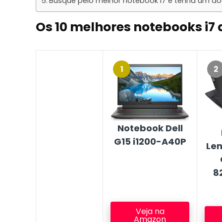
Busque pelo melhor notebook i7 e tenha um 
Os 10 melhores notebooks i7
1
2
Notebook Dell
G15 i1200-A40P
Le
8
Veja na
Amazon