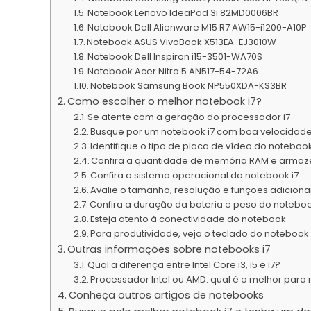
Notebook Lenovo IdeaPad 3i 82MD0006BR
Notebook Dell Alienware M15 R7 AW15-i1200-A10P
Notebook ASUS VivoBook X513EA-EJ3010W
Notebook Dell Inspiron i15-3501-WA70S
Notebook Acer Nitro 5 AN517-54-72A6
Notebook Samsung Book ‎NP550XDA-KS3BR
Como escolher o melhor notebook i7?
Se atente com a geração do processador i7
Busque por um notebook i7 com boa velocidad
Identifique o tipo de placa de vídeo do noteboo
Confira a quantidade de memória RAM e armaz
Confira o sistema operacional do notebook i7
Avalie o tamanho, resolução e funções adicionai
Confira a duração da bateria e peso do notebo
Esteja atento à conectividade do notebook
Para produtividade, veja o teclado do notebook 
Outras informações sobre notebooks i7
Qual a diferença entre Intel Core i3, i5 e i7?
Processador Intel ou AMD: qual é o melhor para
Conheça outros artigos de notebooks