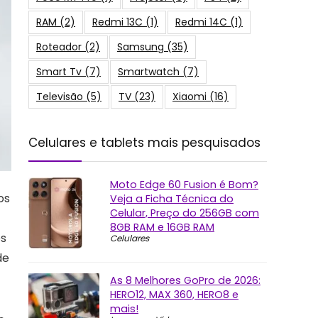
RAM
(2)
Redmi 13C
(1)
Redmi 14C
(1)
Roteador
(2)
Samsung
(35)
Smart Tv
(7)
Smartwatch
(7)
Televisão
(5)
TV
(23)
Xiaomi
(16)
Celulares e tablets mais pesquisados
Moto Edge 60 Fusion é Bom?
os
Veja a Ficha Técnica do
Celular, Preço do 256GB com
8GB RAM e 16GB RAM
os
Celulares
de
As 8 Melhores GoPro de 2026:
HERO12, MAX 360, HERO8 e
mais!