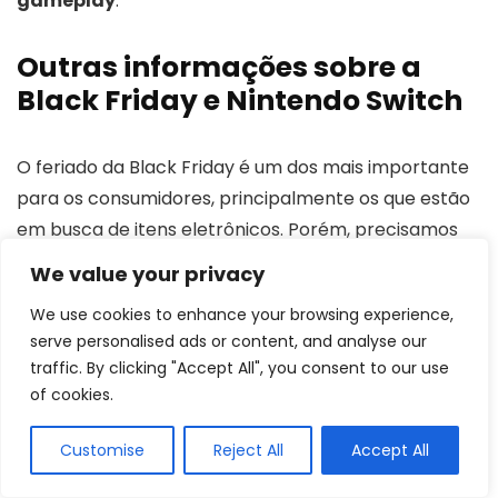
gameplay
.
Outras informações sobre a
Black Friday e Nintendo Switch
O feriado da Black Friday é um dos mais importante
para os consumidores, principalmente os que estão
em busca de itens eletrônicos. Porém, precisamos
nos atentar para termos certeza que a economia
We value your privacy
está sendo feita. Veja abaixo as principais
We use cookies to enhance your browsing experience,
informações sobre esse evento e o Nintendo Switch!
serve personalised ads or content, and analyse our
traffic. By clicking "Accept All", you consent to our use
Por que os jogos de Nintendo Switch são
of cookies.
tão caros?
Customise
Reject All
Accept All
Os jogos de Nintendo Switch tendem a ser mais