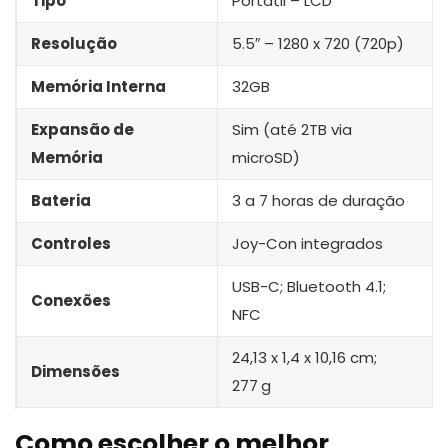
Tipo
Portátil – LCD
Resolução
5.5″ – 1280 x 720 (720p)
Memória Interna
32GB
Expansão de
Sim (até 2TB via
Memória
microSD)
Bateria
3 a 7 horas de duração
Controles
Joy-Con integrados
USB-C; Bluetooth 4.1;
Conexões
NFC
24,13 x 1,4 x 10,16 cm;
Dimensões
277
g
Como escolher o melhor