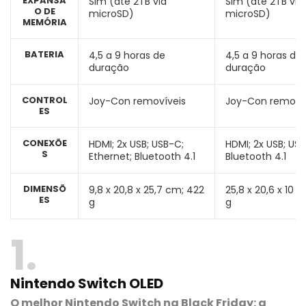
EXPANSÃ
Sim (até 2TB via
Sim (até 2TB via
O DE
microSD)
microSD)
MEMÓRIA
BATERIA
4,5 a 9 horas de
4,5 a 9 horas de
duração
duração
CONTROL
Joy-Con removíveis
Joy-Con removí
ES
CONEXÕE
HDMI; 2x USB; USB-C;
HDMI; 2x USB; US
S
Ethernet; Bluetooth 4.1
Bluetooth 4.1
DIMENSÕ
9,8 x 20,8 x 25,7 cm; 422
25,8 x 20,6 x 10 
ES
g
g
1
Nintendo Switch OLED
O melhor Nintendo Switch na Black Friday: a