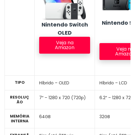
Nintendo S
Nintendo Switch
OLED
Veja na
Amazon
Veja na
Amazon
TIPO
Híbrido – OLED
Híbrido – LCD
RESOLUÇ
7″ – 1280 x 720 (720p)
6.2″ – 1280 x 720
ÃO
MEMÓRIA
64GB
32GB
INTERNA