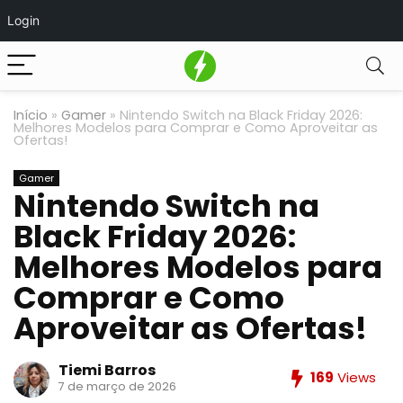
Login
Início
»
Gamer
»
Nintendo Switch na Black Friday 2026:
Melhores Modelos para Comprar e Como Aproveitar as
Ofertas!
Gamer
Nintendo Switch na
Black Friday 2026:
Melhores Modelos para
Comprar e Como
Aproveitar as Ofertas!
Tiemi Barros
169
Views
7 de março de 2026