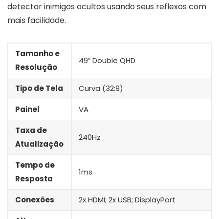
detectar inimigos ocultos usando seus reflexos com
mais facilidade.
Tamanho e
49″ Double QHD
Resolução
Tipo de Tela
Curva (32:9)
Painel
VA
Taxa de
240Hz
Atualização
Tempo de
1ms
Resposta
Conexões
2x HDMI; 2x USB; DisplayPort