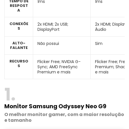
TEMPO DE
1ms
1ms
RESPOST
A
CONEXÕE
2x HDMI; 2x USB;
2x HDMI; DisplayP
S
DisplayPort
Áudio
ALTO-
Não possui
Sim
FALANTE
RECURSO
Flicker Free; NVIDIA G-
Flicker Free; Fre
S
Sync; AMD FreeSync
Premium; Shado
Premium e mais
e mais
1
Monitor Samsung Odyssey Neo G9
O melhor monitor gamer, com a maior resolução
e tamanho