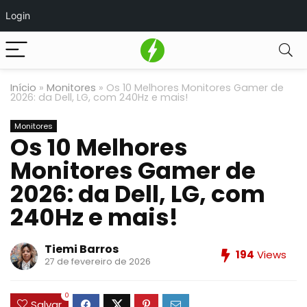
Login
Início
»
Monitores
»
Os 10 Melhores Monitores Gamer de
2026: da Dell, LG, com 240Hz e mais!
Monitores
Os 10 Melhores
Monitores Gamer de
2026: da Dell, LG, com
240Hz e mais!
Tiemi Barros
194
Views
27 de fevereiro de 2026
0
Salvar