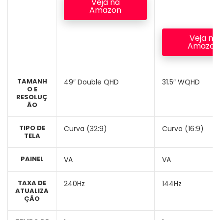
Veja na
Amazon
Veja na
Amazon
TAMANH
49″ Double QHD
31.5″ WQHD
O
E
RESOLUÇ
ÃO
TIPO DE
Curva (32:9)
Curva (16:9)
TELA
PAINEL
VA
VA
TAXA DE
240Hz
144Hz
ATUALIZA
ÇÃO