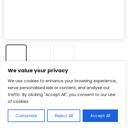
We value your privacy
Veja na Amazon
We use cookies to enhance your browsing experience,
serve personalised ads or content, and analyse our
traffic. By clicking "Accept All", you consent to our use
Prós
of cookies.
Tela IPS com HDR10
Customise
Reject All
Accept All
Um dos melhores tempo de resposta para
jogos