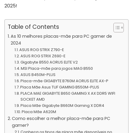
2025!
Table of Contents
As 10 melhores placas-mãe para PC gamer de
2024
ASUS ROG STRIX Z790-E
ASUS ROG STRIX Z690-E
Gigabyte B550 AORUS ELITE V2
MSI Placa-mãe para jogos MAG B550
ASUS B450M-PLUS
Placa-mãe GIGABYTE B760M AORUS ELITE AX-P
Placa Mãe Asus TUF GAMING B550M-PLUS
PLACA MAE GIGABYTE B650 GAMING X AX DDR5 WIFI
SOCKET AMD
Placa Mãe Gigabyte B660M Gaming X DDR4
Placa Mãe A620M
Como escolher a melhor placa-mãe para PC
gamer?
Conheça os tipos de placa mãe disponíveis no