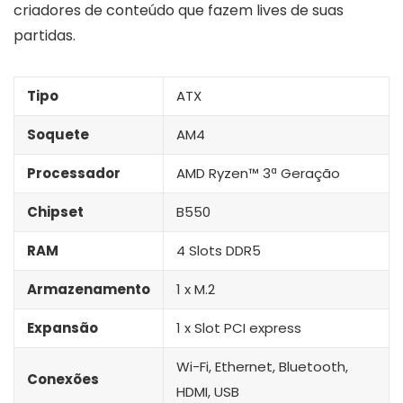
criadores de conteúdo que fazem lives de suas
partidas.
Tipo
ATX
Soquete
AM4
Processador
AMD Ryzen™ 3ª Geração
Chipset
B550
RAM
4 Slots DDR5
Armazenamento
1 x M.2
Expansão
1 x Slot PCI express
Wi-Fi, Ethernet, Bluetooth,
Conexões
HDMI, USB