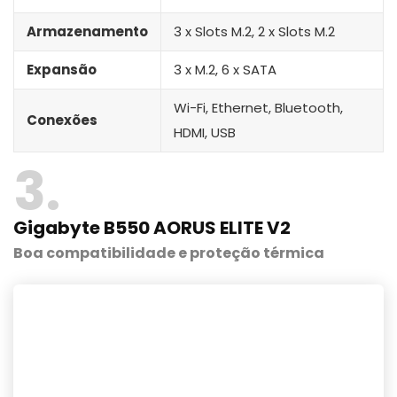
Armazenamento
3 x Slots M.2, 2 x Slots M.2
Expansão
3 x M.2, 6 x SATA
Wi-Fi, Ethernet, Bluetooth,
Conexões
HDMI, USB
3
Gigabyte B550 AORUS ELITE V2
Boa compatibilidade e proteção térmica