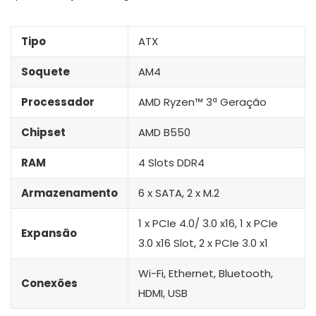
Tipo
ATX
Soquete
AM4
Processador
AMD Ryzen™ 3ª Geração
Chipset
AMD B550
RAM
4 Slots DDR4
Armazenamento
6 x SATA, 2 x M.2
1 x PCIe 4.0/ 3.0 x16, 1 x PCIe
Expansão
3.0 x16 Slot, 2 x PCIe 3.0 x1
Wi-Fi, Ethernet, Bluetooth,
Conexões
HDMI, USB