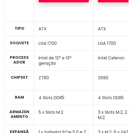
TIPO
ATX
ATX
SOQUETE
LGA 1700
LGA 1700
PROCESS
Intel de 12ª e 13ª
Intel Celeron
ADOR
geração
CHIPSET
Z790
Z690
RAM
4 Slots DDR5
4 Slots DDR5
ARMAZEN
5 x Slots M.2
3 x Slots M.2, 2 x 
AMENTO
M.2
EXPANSÃ
1 x Safeslot PCIe 5.0 e 2
3 x M.2, 6 x SATA