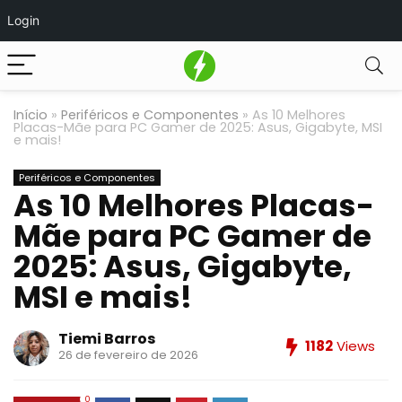
Login
Início
»
Periféricos e Componentes
»
As 10 Melhores
Placas-Mãe para PC Gamer de 2025: Asus, Gigabyte, MSI
e mais!
Periféricos e Componentes
As 10 Melhores Placas-
Mãe para PC Gamer de
2025: Asus, Gigabyte,
MSI e mais!
Tiemi Barros
1182
Views
26 de fevereiro de 2026
0