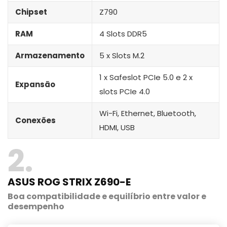
Chipset
Z790
RAM
4 Slots DDR5
Armazenamento
5 x Slots M.2
1 x Safeslot PCIe 5.0 e 2 x
Expansão
slots PCIe 4.0
Wi-Fi, Ethernet, Bluetooth,
Conexões
HDMI, USB
2
ASUS ROG STRIX Z690-E
Boa compatibilidade e equilíbrio entre valor e
desempenho