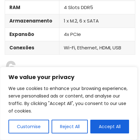
RAM
4 Slots DDR5
Armazenamento
1 x M.2, 6 x SATA
Expansão
4x PCIe
Conexões
Wi-Fi, Ethernet, HDMI, USB
6
We value your privacy
Placa-mãe GIGABYTE B760M AORUS
We use cookies to enhance your browsing experience,
ELITE AX-P
serve personalised ads or content, and analyse our
Bom armazenamento e possibilidade de
traffic. By clicking "Accept All", you consent to our use
expansão
of cookies.
Customise
Reject All
Accept All