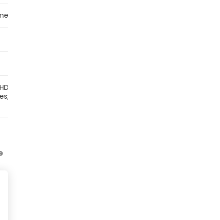
ome
Windows 11 Home
Windows 11 Home
512GB SSD
256GB SSD
7 horas de uso
5 horas de uso
 HDMI;
3x USB; USB-C; HDMI;
2x USB; USB-C; HDMI;
es;
RJ-45; Áudio
Leitor de cartões;
Áudio
e