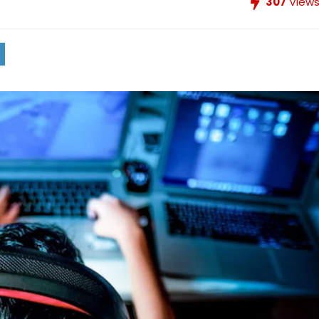
307
View