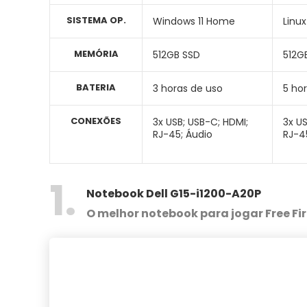
SISTEMA OP.
Windows 11 Home
Linux
MEMÓRIA
512GB SSD
512G
BATERIA
3 horas de uso
5 ho
CONEXÕES
3x USB; USB-C; HDMI;
3x US
RJ-45; Áudio
RJ-4
1
Notebook Dell G15-i1200-A20P
O melhor notebook para jogar Free Fi