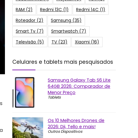
RAM
(2)
Redmi 13C
(1)
Redmi 14C
(1)
Roteador
(2)
Samsung
(35)
Smart Tv
(7)
Smartwatch
(7)
Televisão
(5)
TV
(23)
Xiaomi
(16)
Celulares e tablets mais pesquisados
Samsung Galaxy Tab S6 Lite
64GB 2026: Comparador de
Menor Preço
Tablets
is
Os 10 Melhores Drones de
2026: Dji, Tello e mais!
va
Outros Dispositivos