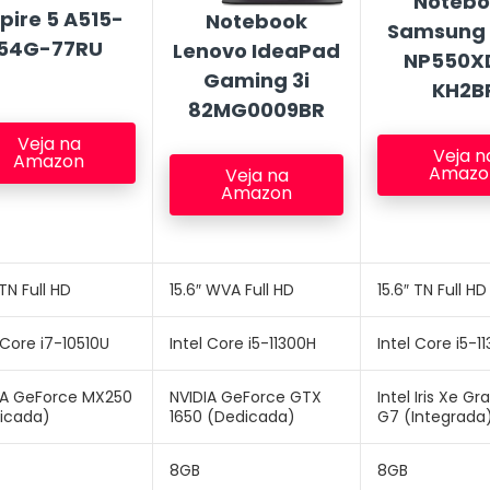
Notebo
pire 5 A515-
Notebook
Samsung 
54G-77RU
Lenovo IdeaPad
NP550X
Gaming 3i
KH2B
82MG0009BR
Veja na
Veja n
Amazon
Amazo
Veja na
Amazon
 TN Full HD
15.6″ WVA Full HD
15.6″ TN Full HD
 Core i7-10510U
Intel Core i5-11300H
Intel Core i5-1
IA GeForce MX250
NVIDIA GeForce GTX
Intel Iris Xe Gr
icada)
1650 (Dedicada)
G7 (Integrada
8GB
8GB