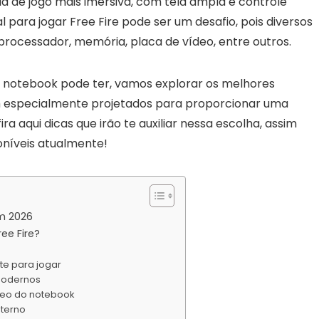
a de jogo mais imersiva, com tela ampla e controle
l para jogar Free Fire pode ser um desafio, pois diversos
processador, memória, placa de vídeo, entre outros.
m notebook pode ter, vamos explorar os melhores
m especialmente projetados para proporcionar uma
ra aqui dicas que irão te auxiliar nessa escolha, assim
níveis atualmente!
em 2026
ee Fire?
te para jogar
modernos
ídeo do notebook
terno