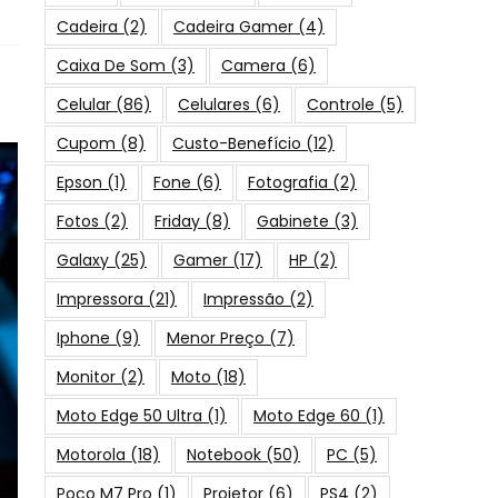
s
Cadeira
(2)
Cadeira Gamer
(4)
Caixa De Som
(3)
Camera
(6)
Celular
(86)
Celulares
(6)
Controle
(5)
Cupom
(8)
Custo-Benefício
(12)
Epson
(1)
Fone
(6)
Fotografia
(2)
Fotos
(2)
Friday
(8)
Gabinete
(3)
Galaxy
(25)
Gamer
(17)
HP
(2)
Impressora
(21)
Impressão
(2)
Iphone
(9)
Menor Preço
(7)
Monitor
(2)
Moto
(18)
Moto Edge 50 Ultra
(1)
Moto Edge 60
(1)
Motorola
(18)
Notebook
(50)
PC
(5)
Poco M7 Pro
(1)
Projetor
(6)
PS4
(2)