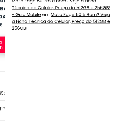
ok
Moto Edge 50 Pro é Bom? Veja a Ficha
Notebook Acer
Lenovo IdeaPad
Técnica do Celular, Preço do 512GB e 256GB!
Book
Nitro 5 AN515-
- Guia Mobile
em
Moto Edge 50 é Bom? Veja
3i 82MD0007BR
DA-
57-52LC
a Ficha Técnica do Celular, Preço do 512GB e
R
256GB!
Veja na
a
Amazon
Veja na
n
Amazon
15.6″ IPS Full HD
15.6″ TN Full HD
135G7
Intel Core i5-11400H
Intel Core i5-1135G7
aphics
NVIDIA GeForce GTX
Intel Iris Xe Graphics
)
1650 (Dedicada)
G7 (Integrada)
8GB
8GB