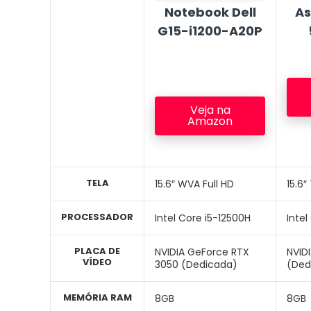
As
Notebook Dell
G15-i1200-A20P
Veja na
Amazon
TELA
15.6″ WVA Full HD
15.6″
PROCESSADOR
Intel Core i5-12500H
Intel
PLACA DE
NVIDIA GeForce RTX
NVID
VÍDEO
3050 (Dedicada)
(Ded
MEMÓRIA RAM
8GB
8GB