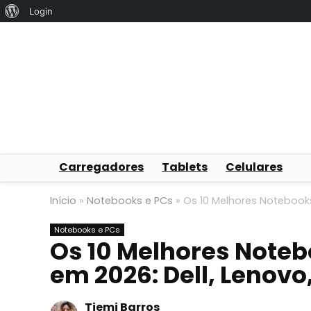
Sobre
Login
o
WordPress
Carregadores
Tablets
Celulares
Início
»
Notebooks e PCs
»
Os 10 Melhores Notebooks 
Notebooks e PCs
Os 10 Melhores Noteb
em 2026: Dell, Lenovo
Tiemi Barros