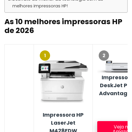
melhores impressoras HP!
As 10 melhores impressoras HP
de 2026
1
2
Impressor
DeskJet Plu
Advantage
Impressora HP
LaserJet
Veja na
M428FDW
Amazon