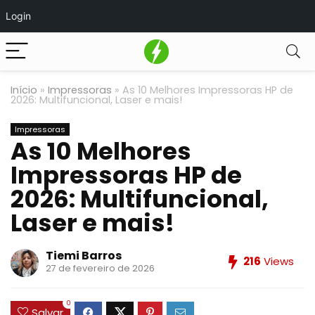
Login
Início
»
Impressoras
»
As 10 Melhores Impressoras HP de
2026: Multifuncional, Laser e mais!
Impressoras
As 10 Melhores
Impressoras HP de
2026: Multifuncional,
Laser e mais!
Tiemi Barros
216
Views
27 de fevereiro de 2026
0
Salvar