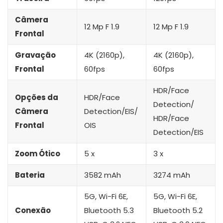
Câmera
12 Mp F 1.9
12 Mp F 1.9
Frontal
Gravação
4K (2160p),
4K (2160p),
Frontal
60fps
60fps
HDR/Face
Opções da
HDR/Face
Detection/
Câmera
Detection/EIS/
HDR/Face
Frontal
OIS
Detection/EIS
Zoom Ótico
5 x
3 x
Bateria
3582 mAh
3274 mAh
5G, Wi-Fi 6E,
5G, Wi-Fi 6E,
Conexão
Bluetooth 5.3
Bluetooth 5.2