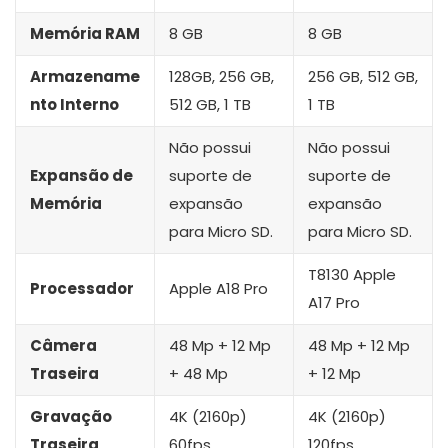
Memória RAM
8 GB
8 GB
Armazename
128GB, 256 GB,
256 GB, 512 GB,
nto Interno
512 GB, 1 TB
1 TB
Não possui
Não possui
Expansão de
suporte de
suporte de
Memória
expansão
expansão
para Micro SD.
para Micro SD.
T8130 Apple
Processador
Apple A18 Pro
A17 Pro
Câmera
48 Mp + 12 Mp
48 Mp + 12 Mp
Traseira
+ 48 Mp
+ 12 Mp
Gravação
4K (2160p)
4K (2160p)
Traseira
60fps
120fps