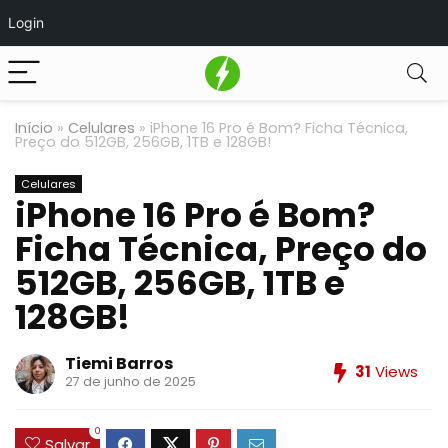
Login
Início
»
Celulares
»
iPhone 16 Pro é Bom? Ficha Técnica,
Preço do 512GB, 256GB, 1TB e 128GB!
Celulares
iPhone 16 Pro é Bom?
Ficha Técnica, Preço do
512GB, 256GB, 1TB e
128GB!
Tiemi Barros
31
Views
27 de junho de 2025
0
Salvar