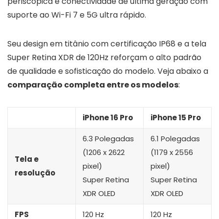
periscópica e conectividade de última geração com
suporte ao Wi-Fi 7 e 5G ultra rápido.
Seu design em titânio com certificação IP68 e a tela
Super Retina XDR de 120Hz reforçam o alto padrão
de qualidade e sofisticação do modelo. Veja abaixo a
comparação completa entre os modelos
:
iPhone 16 Pro
iPhone 15 Pro
6.3 Polegadas
6.1 Polegadas
(1206 x 2622
(1179 x 2556
Tela e
pixel)
pixel)
resolução
Super Retina
Super Retina
XDR OLED
XDR OLED
FPS
120 Hz
120 Hz