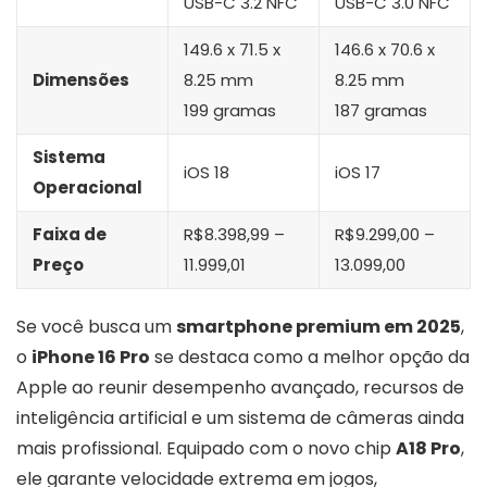
USB-C 3.2 NFC
USB-C 3.0 NFC
149.6 x 71.5 x
146.6 x 70.6 x
Dimensões
8.25 mm
8.25 mm
199 gramas
187 gramas
Sistema
iOS 18
iOS 17
Operacional
Faixa de
R$8.398,99 –
R$9.299,00 –
Preço
11.999,01
13.099,00
Se você busca um
smartphone premium em 2025
,
o
iPhone 16 Pro
se destaca como a melhor opção da
Apple ao reunir desempenho avançado, recursos de
inteligência artificial e um sistema de câmeras ainda
mais profissional. Equipado com o novo chip
A18 Pro
,
ele garante velocidade extrema em jogos,