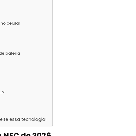
no celular
de bateria
ar?
eite essa tecnologia!
m NFC de 2026