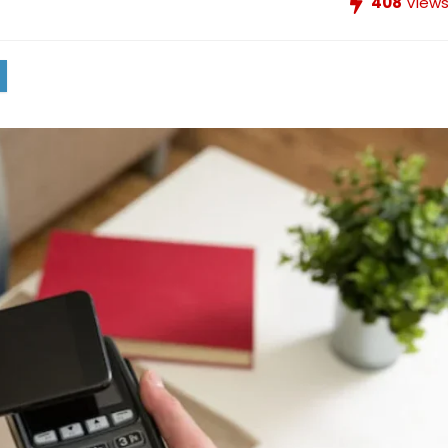
408
View