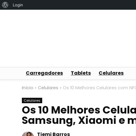
Sobre
Login
o
WordPress
Carregadores
Tablets
Celulares
Início
»
Celulares
»
Os 10 Melhores Celulares com NF
Celulares
Os 10 Melhores Celul
Samsung, Xiaomi e m
Tiemi Barros