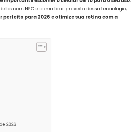
é importante escolher o celular certo para o seu uso
.
elos com NFC e como tirar proveito dessa tecnologia,
r perfeito para 2026
e otimize sua rotina com a
de 2026