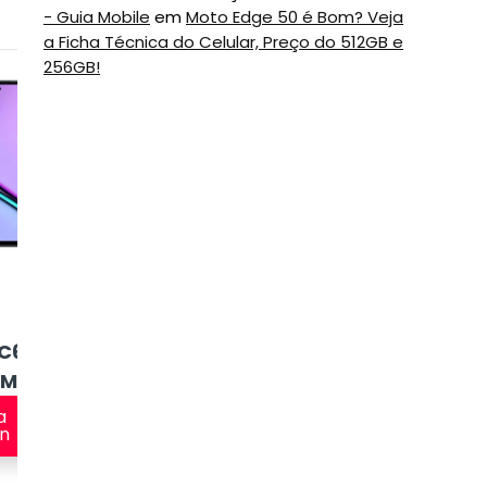
- Guia Mobile
em
Moto Edge 50 é Bom? Veja
a Ficha Técnica do Celular, Preço do 512GB e
256GB!
5
6
C67
Celular
Smartphone
IM
Samsung
Moto G84 5G
Galaxy A55 5G
a
Veja na
n
Amazon
Veja na
Amazon