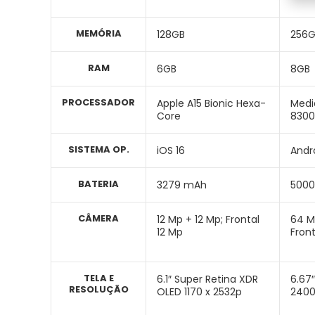
MEMÓRIA
128GB
256
RAM
6GB
8GB
PROCESSADOR
Apple A15 Bionic Hexa-
Medi
Core
8300
SISTEMA OP.
iOS 16
Andro
BATERIA
3279 mAh
500
CÂMERA
12 Mp + 12 Mp; Frontal
64 M
12 Mp
Front
TELA E
6.1″ Super Retina XDR
6.67
RESOLUÇÃO
OLED 1170 x 2532p
240