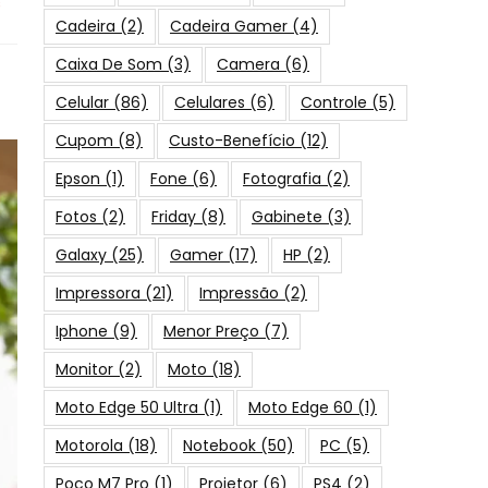
s
Cadeira
(2)
Cadeira Gamer
(4)
Caixa De Som
(3)
Camera
(6)
Celular
(86)
Celulares
(6)
Controle
(5)
Cupom
(8)
Custo-Benefício
(12)
Epson
(1)
Fone
(6)
Fotografia
(2)
Fotos
(2)
Friday
(8)
Gabinete
(3)
Galaxy
(25)
Gamer
(17)
HP
(2)
Impressora
(21)
Impressão
(2)
Iphone
(9)
Menor Preço
(7)
Monitor
(2)
Moto
(18)
Moto Edge 50 Ultra
(1)
Moto Edge 60
(1)
Motorola
(18)
Notebook
(50)
PC
(5)
Poco M7 Pro
(1)
Projetor
(6)
PS4
(2)