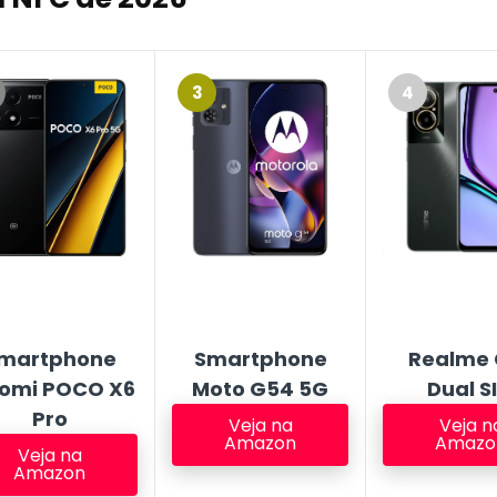
3
4
martphone
Smartphone
Realme 
aomi POCO X6
Moto G54 5G
Dual S
Pr
o
Veja na
Veja n
Amazon
Amazo
Veja na
Amazon