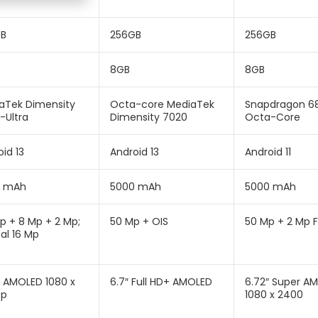
GB
256GB
256GB
8GB
8GB
aTek Dimensity
Octa-core MediaTek
Snapdragon 6
-Ultra
Dimensity 7020
Octa-Core
id 13
Android 13
Android 11
0 mAh
5000 mAh
5000 mAh
p + 8 Mp + 2 Mp;
50 Mp + OIS
50 Mp + 2 Mp F
al 16 Mp
″ AMOLED 1080 x
6.7″ Full HD+ AMOLED
6.72″ Super A
0p
‎1080 x 2400