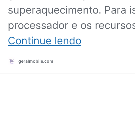
superaquecimento. Para is
processador e os recurso
Os
Continue lendo
10
Melhores
Celulares
geralmobile.com
para
Jogos
de
2026:
ASUS,
Samsung,
iPhone
e
mais!