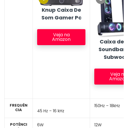
Knup Caixa De
Som Gamer Pc
Veja na
Amazon
Caixa de 
Soundbar
Subwoof
Veja na
Amazon
FREQUÊN
150Hz – 18kHz
CIA
45 Hz – 16 kHz
POTÊNCI
6W
12W