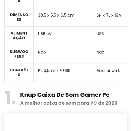
A
DIMENSÕ
38,5 x 5,5 x 6,5 cm
‎6P x 7L x 19A
ES
ALIMENT
USB 5V
USB
AÇÃO
SUBWOO
Não
Não
FERS
CONEXÕE
P2 3,5mm + USB
Auxiliar ou 5.1
S
1
Knup Caixa De Som Gamer Pc
A melhor caixa de som para PC de 2026