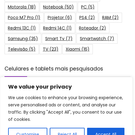
Motorola
(18)
Notebook
(50)
PC
(5)
Poco M7 Pro
(1)
Projetor
(6)
PS4
(2)
RAM
(2)
Redmi 13C
(1)
Redmi 14C
(1)
Roteador
(2)
Samsung
(35)
Smart Tv
(7)
Smartwatch
(7)
Televisão
(5)
TV
(23)
Xiaomi
(16)
Celulares e tablets mais pesquisados
We value your privacy
As 10 Melhores Câmeras Digitais Infantis
de 2026: Full HD, Compactas e mais!
Imagem e Vídeo
We use cookies to enhance your browsing experience,
serve personalised ads or content, and analyse our
traffic. By clicking "Accept All", you consent to our use
Os 10 Melhores Alarmes Residenciais de
of cookies.
2026: da Intelbras, Sem Fio e mais!
Outros Dispositivos
Customise
Reject All
Accept All