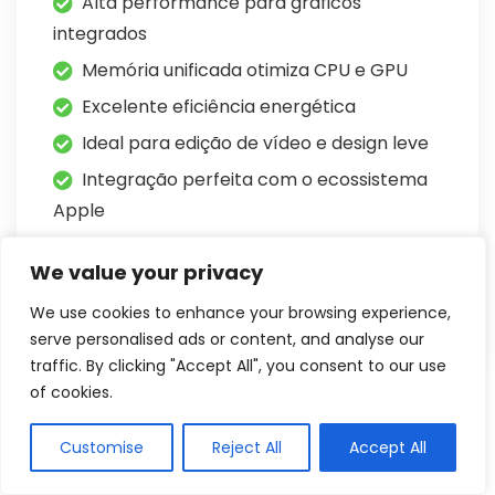
Alta performance para gráficos
integrados
Memória unificada otimiza CPU e GPU
Excelente eficiência energética
Ideal para edição de vídeo e design leve
Integração perfeita com o ecossistema
Apple
Contras
We value your privacy
Limitada para jogos pesados AAA
We use cookies to enhance your browsing experience,
serve personalised ads or content, and analyse our
traffic. By clicking "Accept All", you consent to our use
of cookies.
O
Apple M3 com GPU integrada de 8 núcleos
é
uma das soluções gráficas mais avançadas em
Customise
Reject All
Accept All
notebooks ultrafinos. Com arquitetura unificada, ele