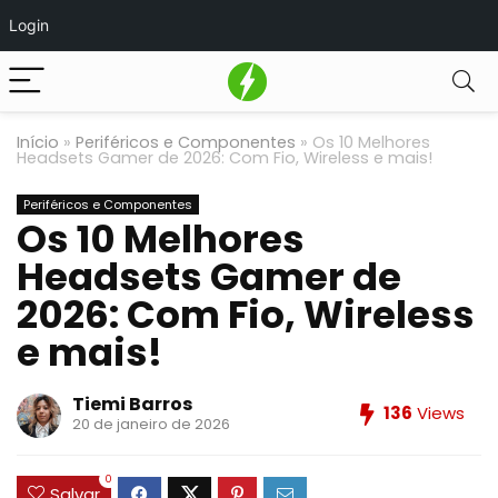
Login
Início
»
Periféricos e Componentes
»
Os 10 Melhores
Headsets Gamer de 2026: Com Fio, Wireless e mais!
Periféricos e Componentes
Os 10 Melhores
Headsets Gamer de
2026: Com Fio, Wireless
e mais!
Tiemi Barros
136
Views
20 de janeiro de 2026
0
Salvar