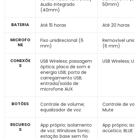
Audio integrado
50mm)
(40mm)
BATERIA
Até 15 horas
Até 20 horas
MICROFO
Fixo unidirecional (6
Removível unidir
NE
mm)
(6 mm)
CONEXÕE
USB Wireless; passagem
USB Wireless; US
S
óptica; placa de som e
energia USB; porta de
carregamento USB;
entrada/saída de
microfone AUX
BOTÕES
Controle de volume;
Controle de vol
equalizador de voz
Mute
RECURSO
App próprio; isolamento
App próprio; iso
S
de voz; Windows Sonic;
acústico; BLUE V
estação base sem fio