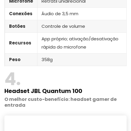
Microfone
Retrátil unidirecional
Conexões
Áudio de 3,5 mm
Botões
Controle de volume
App próprio; ativação/desativação
Recursos
rápida do microfone
Peso
‎358g
4
Headset JBL Quantum 100
O melhor custo-benefício: headset gamer de
entrada