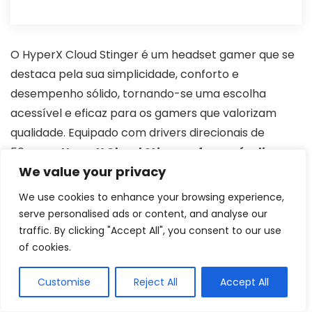
O HyperX Cloud Stinger é um headset gamer que se
destaca pela sua simplicidade, conforto e
desempenho sólido, tornando-se uma escolha
acessível e eficaz para os gamers que valorizam
qualidade. Equipado com drivers direcionais de
50mm,
o HyperX Cloud Stinger oferece áudio
We value your privacy
imersivo e envolvente, ajudando ao jogador ter
imersão total independente do jogo
.
We use cookies to enhance your browsing experience,
serve personalised ads or content, and analyse our
traffic. By clicking "Accept All", you consent to our use
Já o microfone com cancelamento de ruído do
of cookies.
Cloud Stinger garante comunicações claras durante
partidas online. Além disso,
o microfone pode ser
Customise
Reject All
Accept All
girado para cima quando não está em uso,
proporcionando praticidade e eliminando a