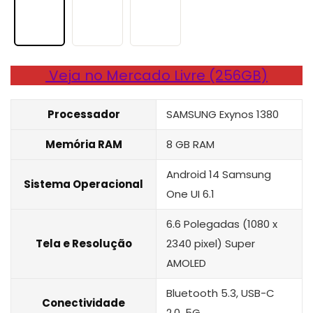
Veja no Mercado Livre (256GB)
Processador
SAMSUNG Exynos 1380
Memória RAM
8 GB RAM
Android 14 Samsung
Sistema Operacional
One UI 6.1
6.6 Polegadas (1080 x
Tela e Resolução
2340 pixel) Super
AMOLED
‎Bluetooth 5.3, USB-C
Conectividade
2.0, 5G