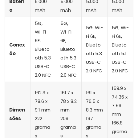
Bateri
6.000
5.000
5.000
5.000
a
mAh
mAh
mAh
mAh
5G,
5G,
5G, Wi-
5G, Wi-
Wi-Fi
Wi-Fi
Fi 6E,
Fi 6E,
6E,
6E,
Conex
Blueto
Blueto
Blueto
Blueto
ão
oth 5.3
oth 5.1
oth 5.3
oth 5.3
USB-C
USB-C
USB-C
USB-C
2.0 NFC
2.0 NFC
2.0 NFC
2.0 NFC
159.9 x
162.3 x
161.7 x
161 x
74.36 x
78.6 x
78 x 8.2
76.5 x
7.59
Dimen
9.1 mm
mm
8.3 mm
mm
sões
222
209
197
166.8
grama
grama
grama
grama
s
s
s