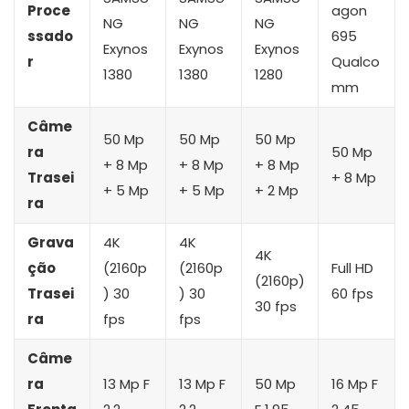
Proce
agon
NG
NG
NG
ssado
695
Exynos
Exynos
Exynos
r
Qualco
1380
1380
1280
mm
Câme
50 Mp
50 Mp
50 Mp
ra
50 Mp
+ 8 Mp
+ 8 Mp
+ 8 Mp
Trasei
+ 8 Mp
+ 5 Mp
+ 5 Mp
+ 2 Mp
ra
Grava
4K
4K
4K
ção
(2160p
(2160p
Full HD
(2160p)
Trasei
) 30
) 30
60 fps
30 fps
ra
fps
fps
Câme
ra
13 Mp F
13 Mp F
50 Mp
16 Mp F