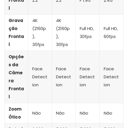
Fronta
2.2
2.2
F 1.95
2.45
l
Grava
4K
4K
ção
(2160p
(2160p
Full HD,
Full HD,
Fronta
),
),
30fps
60fps
l
30fps
30fps
Opçõe
s da
Face
Face
Face
Face
Câme
Detect
Detect
Detect
Detect
ra
ion
ion
ion
ion
Fronta
l
Zoom
Não
Não
Não
Não
Ótico