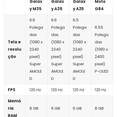
Galax
Galax
Galax
Moto
y M35
y A35
y A25
G84
6.6
6.6
6.5
Polega
Polega
Polega
6.55
das
das
das
Polega
Tela e
(1080 x
(1080 x
(1080 x
das
resolu
2340
2340
2340
(1080 x
ção
pixel)
pixel)
pixel)
2400
Super
Super
Super
pixel)
AMOLE
AMOLE
AMOLE
P-OLED
D
D
D
FPS
120 Hz
120 Hz
120 Hz
120 Hz
Memó
ria
8 GB
6 GB
6 GB
8 GB
RAM