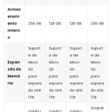
Armaz
enam
ento
256 GB
128 GB
128 GB
256 GB
Intern
o
Suport
Suport
Suport
Suport
e de
e de
e de
e de
Expan
Micro
Micro
Micro
Micro
são de
SD
SD
SD
SD
Memó
para
para
para
para
ria
expans
expans
expans
expans
ão até
ão até
ão até
ão até
1TB
1TB
1TB
1TB
Snapdr
SAMSU
SAMSU
SAMSU