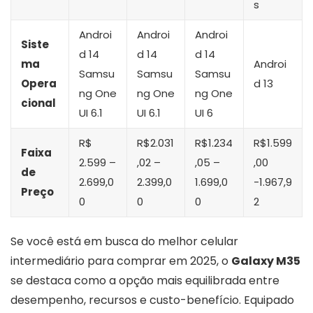
s
Androi
Androi
Androi
Siste
d 14
d 14
d 14
ma
Androi
Samsu
Samsu
Samsu
Opera
d 13
ng One
ng One
ng One
cional
UI 6.1
UI 6.1
UI 6
R$
R$2.031
R$1.234
R$1.599
Faixa
2.599 –
,02 –
,05 –
,00
de
2.699,0
2.399,0
1.699,0
-1.967,9
Preço
0
0
0
2
Se você está em busca do melhor celular
intermediário para comprar em 2025, o
Galaxy M35
se destaca como a opção mais equilibrada entre
desempenho, recursos e custo-benefício. Equipado