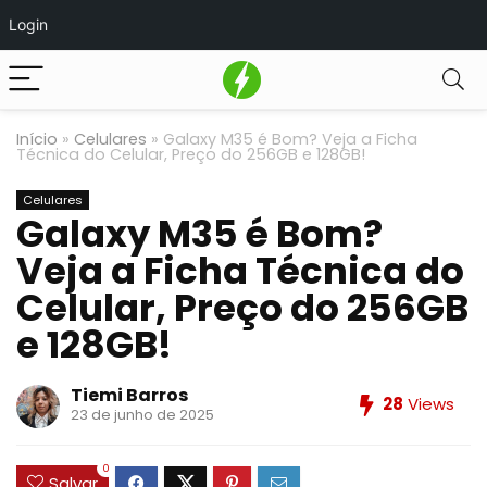
Login
Início
»
Celulares
»
Galaxy M35 é Bom? Veja a Ficha
Técnica do Celular, Preço do 256GB e 128GB!
Celulares
Galaxy M35 é Bom?
Veja a Ficha Técnica do
Celular, Preço do 256GB
e 128GB!
Tiemi Barros
28
Views
23 de junho de 2025
0
Salvar