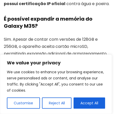
possui certificação IP oficial
contra água e poeira.
É possível expandir a memória do
Galaxy M35?
Sim. Apesar de contar com versões de 128GB e
256GB, o aparelho aceita cartão microSD,
permitindo expansão adicional de armazenamento.
We value your privacy
Comprar Galaxy M35
We use cookies to enhance your browsing experience,
serve personalised ads or content, and analyse our
Veja artigos relacionados
traffic. By clicking "Accept All", you consent to our use
of cookies.
Customise
Reject All
Accept All