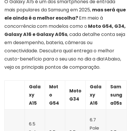
O Galaxy A15 é um dos smartphones de entrada
mais populares da Samsung em 2025,
mas será que
ele ainda é a melhor escolha?
Em meio à
concorrência com modelos como o
Moto G54, G34,
Galaxy A16 e Galaxy A05s
, cada detalhe conta seja
em desempenho, bateria, câmeras ou
conectividade. Descubra qual entrega o melhor
custo-benefício para o seu uso no dia a dia!Abaixo,
veja os principais pontos de comparação.
Gala
Mot
Gala
Sam
Moto
xy
o
xy
sung
G34
A15
G54
A16
a05s
6.7
6.5
Pole