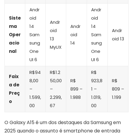
Andr
Andr
Siste
oid
oid
Andr
ma
14
Andr
14
oid
Andr
Oper
Sam
oid
Sam
13
oid 13
acio
sung
14
sung
MyUX
nal
One
One
UI 6
UI 6
R$94
R$1.2
R$
Faix
8,00
50,00
R$
923,8
R$
a de
–
–
899 –
1 –
809 –
Preç
1.599,
2.299,
1.988
1.019,
1.199
o
00
67
00
O Galaxy A15 é um dos destaques da Samsung em
2025 quando o assunto é smartphone de entrada