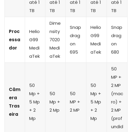
até 1
até 1
até 1
até 1
até 1
TB
TB
TB
TB
TB
Dime
Snap
Helio
Snap
Proc
Helio
nsity
drag
G99
drag
essa
G99
7020
on
Medi
on
dor
Medi
Medi
695
aTek
680
aTek
aTek
50
MP +
50
50
2 MP
Câm
Mp +
50
50
Mp +
(mac
era
5 Mp
Mp +
MP +
5 Mp
ro) +
Tras
+ 2
2 Mp
2 MP
+ 2
2 MP
eira
Mp
Mp
(prof
undid