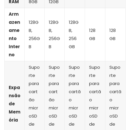
RAM
8GB
12GB
Arm
azen
128G
128G
128G
ame
B,
B,
B,
128
128
nto
256G
256G
256
GB
GB
Inter
B
B
GB
no
Supo
Supo
Supo
Supo
Supo
rte
rte
rte
rte
rte
para
para
para
para
para
Expa
cart
cart
cartã
cartã
cartã
nsão
ão
ão
o
o
o
de
micr
micr
micr
micr
micr
Mem
oSD
oSD
oSD
oSD
oSD
ória
de
de
de
de
de