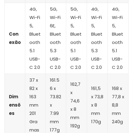
4G,
5G,
5G,
4G,
4G,
Wi-Fi
Wi-Fi
Wi-Fi
Wi-Fi
Wi-Fi
5,
6E,
5,
5,
5,
Con
Bluet
Bluet
Bluet
Bluet
Bluet
exão
ooth
ooth
ooth
ooth
ooth
5.1
5.3
5.1
5.3
5.1
USB-
USB-
USB-
USB-
USB-
C 2.0
C 2.0
C 2.0
C 2.0
C 2.0
37 x
161.5
162,7
82 x
6 x
161,5
168 x
x
Dim
163
73.82
x 73,8
77,8 x
74,6
ensõ
mm
x
x 8
8,8
x 8
es
201
7.99
mm
mm
mm
Gra
mm
170g
240g
192g
mas
177g