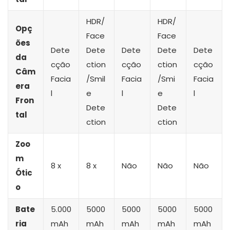
HDR/
HDR/
Opç
Face
Face
ões
Dete
Dete
Dete
Dete
Dete
da
cção
ction
cção
ction
cção
Câm
Facia
/Smil
Facia
/Smi
Facia
era
l
e
l
e
l
Fron
Dete
Dete
tal
ction
ction
Zoo
m
8 x
8 x
Não
Não
Não
Ótic
o
Bate
5.000
5000
5000
5000
5000
ria
mAh
mAh
mAh
mAh
mAh