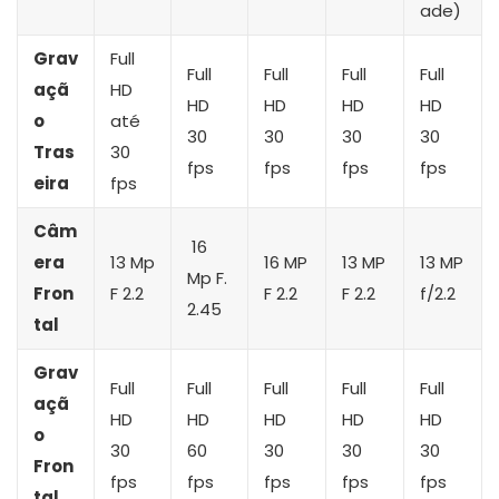
ade)
Grav
Full
Full
Full
Full
Full
açã
HD
HD
HD
HD
HD
o
até
30
30
30
30
Tras
30
fps
fps
fps
fps
eira
fps
Câm
16
era
13 Mp
16 MP
13 MP
13 MP
Mp F.
Fron
F 2.2
F 2.2
F 2.2
f/2.2
2.45
tal
Grav
Full
Full
Full
Full
Full
açã
HD
HD
HD
HD
HD
o
30
60
30
30
30
Fron
fps
fps
fps
fps
fps
tal