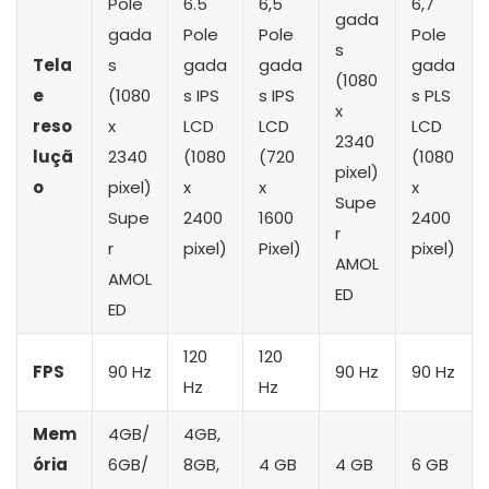
Pole
6.5
6,5
6,7
gada
gada
Pole
Pole
Pole
s
Tela
s
gada
gada
gada
(1080
e
(1080
s IPS
s IPS
s PLS
x
reso
x
LCD
LCD
LCD
2340
luçã
2340
(1080
(720
(1080
pixel)
o
pixel)
x
x
x
Supe
Supe
2400
1600
2400
r
r
pixel)
Pixel)
pixel)
AMOL
AMOL
ED
ED
120
120
FPS
90 Hz
90 Hz
90 Hz
Hz
Hz
Mem
4GB/
4GB,
ória
6GB/
8GB,
4 GB
4 GB
6 GB