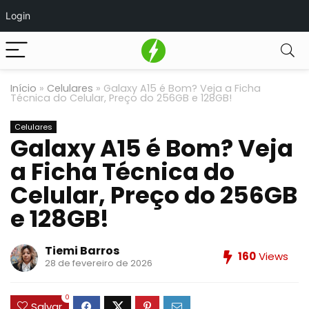
Login
Início
»
Celulares
»
Galaxy A15 é Bom? Veja a Ficha
Técnica do Celular, Preço do 256GB e 128GB!
Celulares
Galaxy A15 é Bom? Veja
a Ficha Técnica do
Celular, Preço do 256GB
e 128GB!
Tiemi Barros
160
Views
28 de fevereiro de 2026
0
Salvar