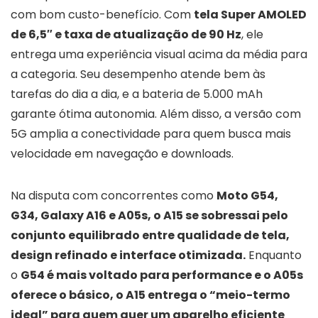
com bom custo-benefício. Com
tela Super AMOLED
de 6,5″ e taxa de atualização de 90 Hz
, ele
entrega uma experiência visual acima da média para
a categoria. Seu desempenho atende bem às
tarefas do dia a dia, e a bateria de 5.000 mAh
garante ótima autonomia. Além disso, a versão com
5G amplia a conectividade para quem busca mais
velocidade em navegação e downloads.
Na disputa com concorrentes como
Moto G54,
G34, Galaxy A16 e A05s, o A15 se sobressai pelo
conjunto equilibrado entre qualidade de tela,
design refinado e interface otimizada.
Enquanto
o
G54 é mais voltado para performance e o A05s
oferece o básico, o A15 entrega o “meio-termo
ideal” para quem quer um aparelho eficiente