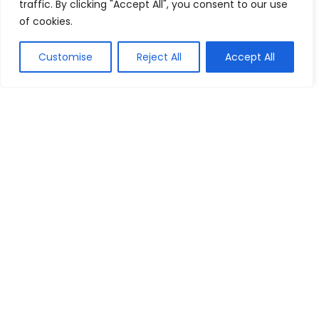
traffic. By clicking "Accept All", you consent to our use
Os 10 Melhores Vídeos Porteiros de 2026:
of cookies.
da Intelbras, Controle Wi-Fi e mais!
Outros Dispositivos
Customise
Reject All
Accept All
Poco X7 é Bom? Veja a Ficha Técnica do
Celular, Preço do 512GB e 256GB!
Celulares
Os 10 Melhores Teclados para Fortnite de
2026: Corsair, Logitech, Razer e mais!
Periféricos e Componentes
Poco X7 Pro é Bom? Veja a Ficha Técnica
do Celular, Preço do 512GB e 256GB!
Celulares