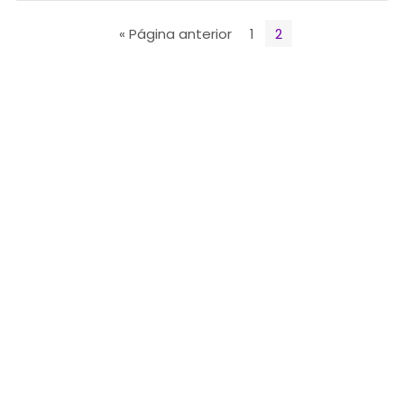
« Página anterior
1
2