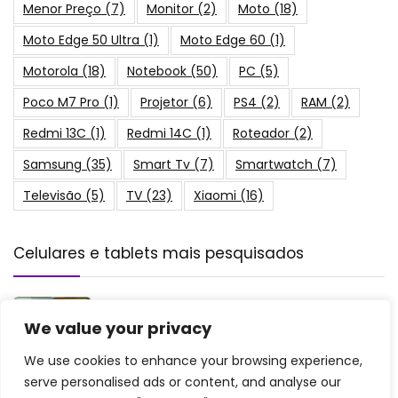
Menor Preço
(7)
Monitor
(2)
Moto
(18)
Moto Edge 50 Ultra
(1)
Moto Edge 60
(1)
Motorola
(18)
Notebook
(50)
PC
(5)
Poco M7 Pro
(1)
Projetor
(6)
PS4
(2)
RAM
(2)
Redmi 13C
(1)
Redmi 14C
(1)
Roteador
(2)
Samsung
(35)
Smart Tv
(7)
Smartwatch
(7)
Televisão
(5)
TV
(23)
Xiaomi
(16)
Celulares e tablets mais pesquisados
Poco M7 Pro é Bom? Veja a Ficha Técnica
do Celular, Preço do 12GB e 8GB RAM!
We value your privacy
Celulares
We use cookies to enhance your browsing experience,
serve personalised ads or content, and analyse our