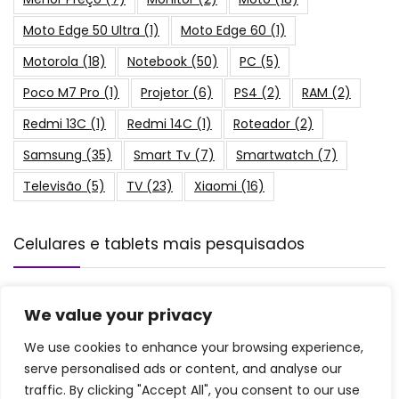
Moto Edge 50 Ultra
(1)
Moto Edge 60
(1)
Motorola
(18)
Notebook
(50)
PC
(5)
Poco M7 Pro
(1)
Projetor
(6)
PS4
(2)
RAM
(2)
Redmi 13C
(1)
Redmi 14C
(1)
Roteador
(2)
Samsung
(35)
Smart Tv
(7)
Smartwatch
(7)
Televisão
(5)
TV
(23)
Xiaomi
(16)
Celulares e tablets mais pesquisados
iPhone 15 Pro é Bom? Veja a Ficha
We value your privacy
Técnica e Preço do 512GB, 256GB e 128GB!
Celulares
We use cookies to enhance your browsing experience,
serve personalised ads or content, and analyse our
traffic. By clicking "Accept All", you consent to our use