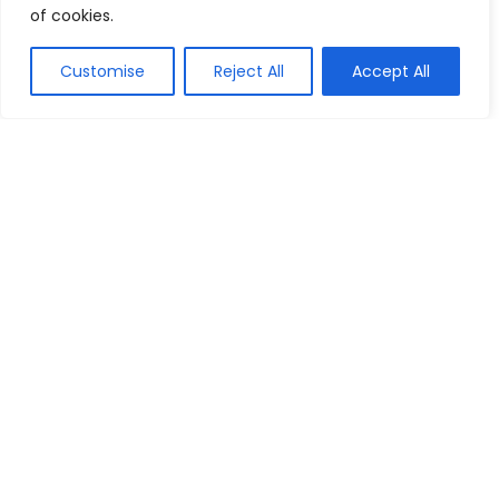
of cookies.
Moto Edge 30 Neo 5G 256GB 8GB RAM:
Comparador de Menor Preço
Celulares
Customise
Reject All
Accept All
Os 10 Melhores Notebook para Jogar
Roblox de 2026: Dell, Acer, Samsung e
mais!
Notebooks e PCs
Os 10 Melhores Celulares Samsung de
2026: Galaxy S24 Ultra, Galaxy Flip e mais!
Celulares
Os 10 Melhores Smartwatches de 2026:
Apple, Xiaomi, Samsung e mais!
Smartwatches