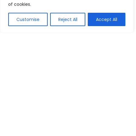
of cookies.
360, HERO8 e mais!
Imagem e Vídeo
Customise
Reject All
Accept All
Samsung Galaxy S20 128GB 8GB RAM:
Comparador de Menor Preço
Celulares
Samsung Galaxy S22 5G 256GB:
Comparador de Menor Preço
Celulares
Os 10 Melhores Celulares da Xiaomi de
2026: Redmi, POCO e mais!
Celulares