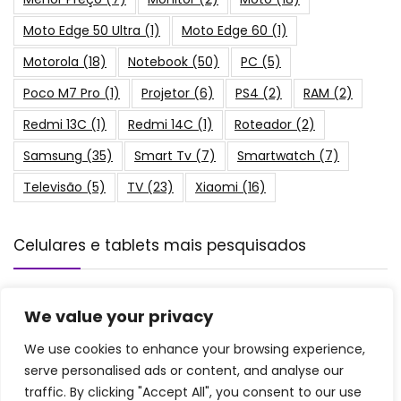
Moto Edge 50 Ultra
(1)
Moto Edge 60
(1)
Motorola
(18)
Notebook
(50)
PC
(5)
Poco M7 Pro
(1)
Projetor
(6)
PS4
(2)
RAM
(2)
Redmi 13C
(1)
Redmi 14C
(1)
Roteador
(2)
Samsung
(35)
Smart Tv
(7)
Smartwatch
(7)
Televisão
(5)
TV
(23)
Xiaomi
(16)
Celulares e tablets mais pesquisados
Cupom de Desconto Amazon para Fone
We value your privacy
de Ouvido: Atualizado em Fevereiro de
2026!
Cupom
We use cookies to enhance your browsing experience,
serve personalised ads or content, and analyse our
traffic. By clicking "Accept All", you consent to our use
As 8 Melhores GoPro de 2026: HERO12, MAX