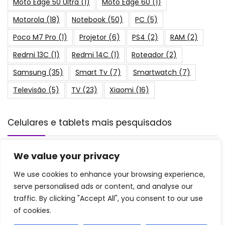
Moto Edge 50 Ultra
(1)
Moto Edge 60
(1)
Motorola
(18)
Notebook
(50)
PC
(5)
Poco M7 Pro
(1)
Projetor
(6)
PS4
(2)
RAM
(2)
Redmi 13C
(1)
Redmi 14C
(1)
Roteador
(2)
Samsung
(35)
Smart Tv
(7)
Smartwatch
(7)
Televisão
(5)
TV
(23)
Xiaomi
(16)
Celulares e tablets mais pesquisados
Ficha Técnica do Galaxy S25: Preço do
We value your privacy
128GB, 256GB, 512GB e Mais!
Celulares
We use cookies to enhance your browsing experience,
serve personalised ads or content, and analyse our
traffic. By clicking "Accept All", you consent to our use
of cookies.
Os 7 Melhores Celulares LG de 2026: de
64GB, 128GB e mais!