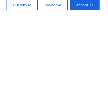
Celulares
Customise
Reject All
Accept All
Os 10 Melhores Notebooks Lenovo de
2026: IdeaPad, ThinkPad, Legion e mais!
Notebooks e PCs
Os 10 Melhores Notebooks i3 de 2026:
Samsung, Dell, Lenovo e mais!
Notebooks e PCs
Os 10 Melhores Tablets para Jogar Free
Fire de 2026: Samsung Galaxy, Apple iPad
e mais!
Tablets
Comentários