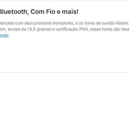
luetooth, Com Fio e mais!
mercado com seus produtos inovadores, e os fones de ouvido Xiaomi 
om, leveza de 13,6 gramas e certificação IPX4, esses fones são idea
Os
lendo
10
Melhores
Fones
Xiaomi
de
2026:
Bluetooth,
Com
Fio
e
mais!