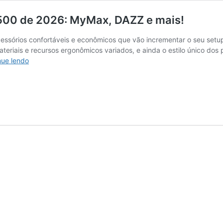
500 de 2026: MyMax, DAZZ e mais!
ssórios confortáveis e econômicos que vão incrementar o seu setup
 materiais e recursos ergonômicos variados, e ainda o estilo único 
As
nue lendo
10
Melhores
Cadeiras
Gamer
até
R$500
de
2026:
MyMax,
DAZZ
e
mais!